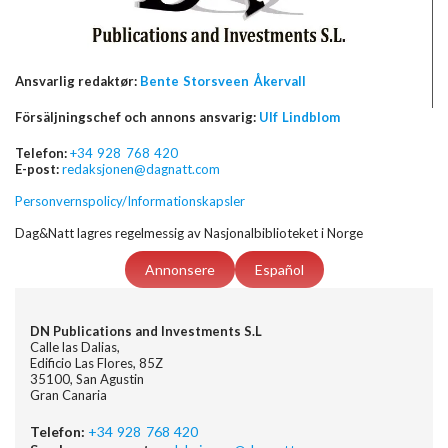
Ansvarlig redaktør:
Bente Storsveen Åkervall
Försäljningschef och annons ansvarig:
Ulf Lindblom
Telefon:
+34 928 768 420
E-post:
redaksjonen@dagnatt.com
Personvernspolicy/Informationskapsler
Dag&Natt lagres regelmessig av Nasjonalbiblioteket i Norge
Annonsere
Español
DN Publications and Investments S.L
Calle las Dalias,
Edificio Las Flores, 85Z
35100, San Agustin
Gran Canaria
Telefon:
+34 928 768 420