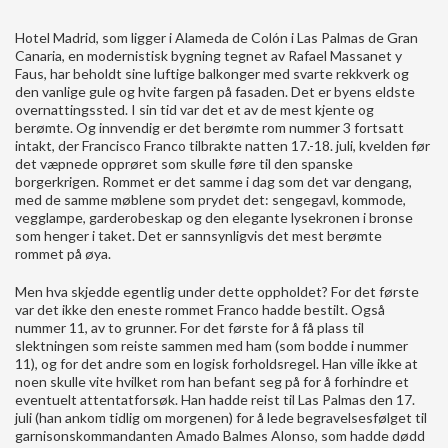
Hotel Madrid, som ligger i Alameda de Colón i Las Palmas de Gran
Canaria, en modernistisk bygning tegnet av Rafael Massanet y
Faus, har beholdt sine luftige balkonger med svarte rekkverk og
den vanlige gule og hvite fargen på fasaden. Det er byens eldste
overnattingssted. I sin tid var det et av de mest kjente og
berømte. Og innvendig er det berømte rom nummer 3 fortsatt
intakt, der Francisco Franco tilbrakte natten 17.-18. juli, kvelden før
det væpnede opprøret som skulle føre til den spanske
borgerkrigen. Rommet er det samme i dag som det var dengang,
med de samme møblene som prydet det: sengegavl, kommode,
vegglampe, garderobeskap og den elegante lysekronen i bronse
som henger i taket. Det er sannsynligvis det mest berømte
rommet på øya.
Men hva skjedde egentlig under dette oppholdet? For det første
var det ikke den eneste rommet Franco hadde bestilt. Også
nummer 11, av to grunner. For det første for å få plass til
slektningen som reiste sammen med ham (som bodde i nummer
11), og for det andre som en logisk forholdsregel. Han ville ikke at
noen skulle vite hvilket rom han befant seg på for å forhindre et
eventuelt attentatforsøk. Han hadde reist til Las Palmas den 17.
juli (han ankom tidlig om morgenen) for å lede begravelsesfølget til
garnisonskommandanten Amado Balmes Alonso, som hadde dødd