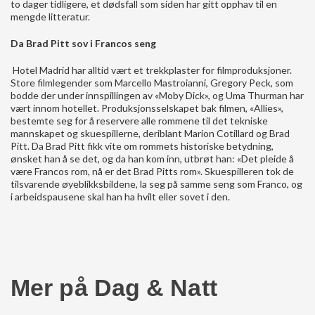
to dager tidligere, et dødsfall som siden har gitt opphav til en
mengde litteratur.
Da Brad Pitt sov i Francos seng
Hotel Madrid har alltid vært et trekkplaster for filmproduksjoner.
Store filmlegender som Marcello Mastroianni, Gregory Peck, som
bodde der under innspillingen av «Moby Dick», og Uma Thurman har
vært innom hotellet. Produksjonsselskapet bak filmen, «Allies»,
bestemte seg for å reservere alle rommene til det tekniske
mannskapet og skuespillerne, deriblant Marion Cotillard og Brad
Pitt. Da Brad Pitt fikk vite om rommets historiske betydning,
ønsket han å se det, og da han kom inn, utbrøt han: «Det pleide å
være Francos rom, nå er det Brad Pitts rom». Skuespilleren tok de
tilsvarende øyeblikksbildene, la seg på samme seng som Franco, og
i arbeidspausene skal han ha hvilt eller sovet i den.
Mer på Dag & Natt