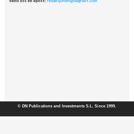
Send oss en epost:
redaksjonen@dagnatt.com
©
DN Publications and Investments S.L. Since 1999.