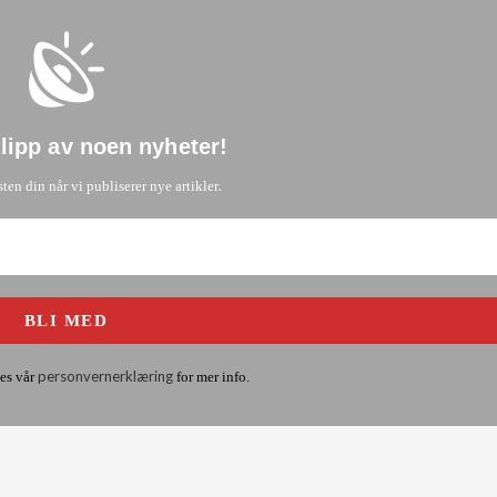
glipp av noen nyheter
!
.
sten din når vi publiserer nye artikler
personvernerklæring
es vår
for mer info.