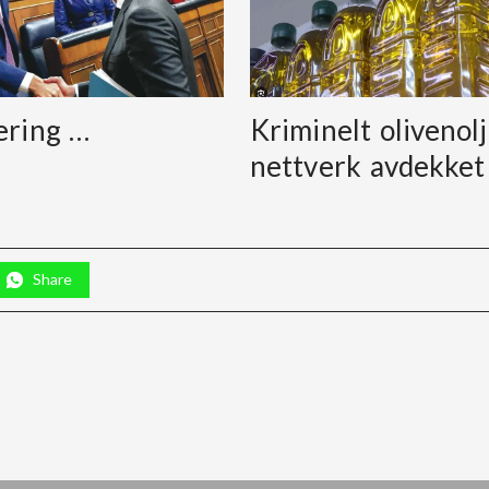
ering …
Kriminelt olivenolj
nettverk avdekket
Share