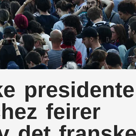
e president
hez feirer
av det fransk