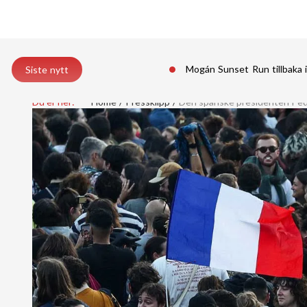
Mogán Sunset Run tillbaka 
Siste nytt
Du er her:
Home
Pressklipp