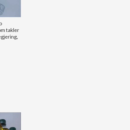
o
om takler
egjering,