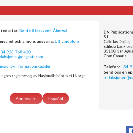
 redaktør:
Bente Storsveen Åkervall
DN Publication
S.L
ngschef och annons ansvarig:
Ulf Lindblom
Calle las Dalias,
Edificio Las Flor
35100, San Agus
+34 928 768 420
Gran Canaria
edaksjonen@dagnatt.com
nspolicy/Informationskapsler
Telefon:
+34 9
Send oss en ep
lagres regelmessig av Nasjonalbiblioteket i Norge
redaksjonen@d
Annonsere
Español