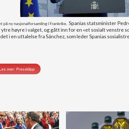
Spanias statsminister Pedr
get på ny nasjonalforsamling i Frankrike.
ytre høyre i valget, og gått inn for en «et sosialt venstre s
det i en uttalelse fra Sánchez, som leder Spanias sosialistr
Les mer: Pressklipp