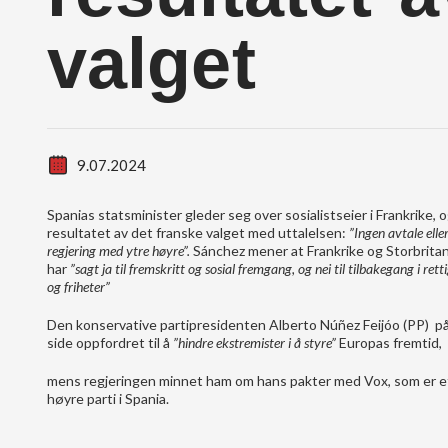
valget
9.07.2024
Spanias statsminister gleder seg over sosialistseier i Frankrike, o
resultatet av det franske valget med uttalelsen:
”Ingen avtale elle
regjering med ytre høyre”.
Sánchez mener at Frankrike og Storbrita
har
”sagt ja til fremskritt og sosial fremgang, og nei til tilbakegang i rett
og friheter”
Den konservative partipresidenten Alberto Núñez Feijóo (PP) på
side oppfordret til å
”hindre ekstremister i å styre”
Europas fremtid,
mens regjeringen minnet ham om hans pakter med Vox, som er e
høyre parti i Spania.