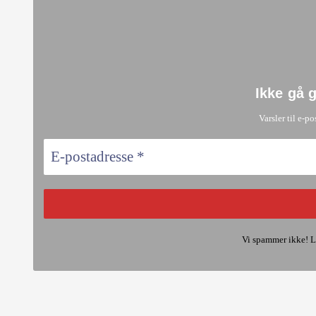
Ikke gå 
Varsler til e-po
Vi spammer ikke! L