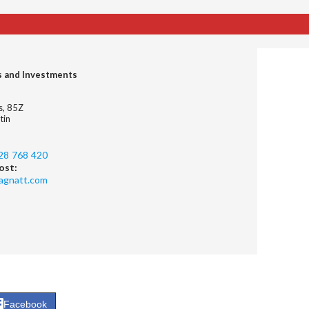
s and Investments
es, 85Z
tin
28 768 420
ost:
agnatt.com
Facebook