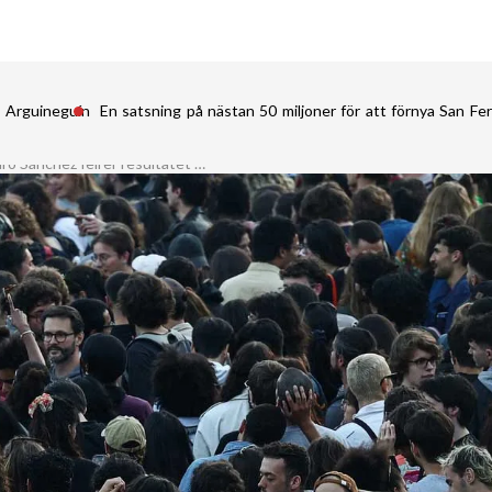
i Arguineguín
En satsning på nästan 50 miljoner för att förnya San 
Den spanske presidenten Pedro Sánchez feirer resultatet av det franske valget