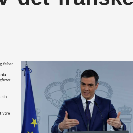
g feirer
r
nnia
igheter
 sin
t ytre