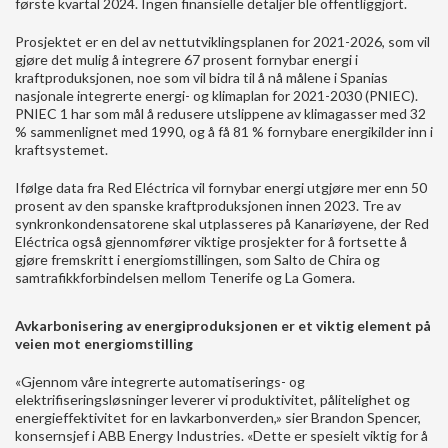
første kvartal 2024. Ingen finansielle detaljer ble offentliggjort.
Prosjektet er en del av nettutviklingsplanen for 2021-2026, som vil
gjøre det mulig å integrere 67 prosent fornybar energi i
kraftproduksjonen, noe som vil bidra til å nå målene i Spanias
nasjonale integrerte energi- og klimaplan for 2021-2030 (PNIEC).
PNIEC 1 har som mål å redusere utslippene av klimagasser med 32
% sammenlignet med 1990, og å få 81 % fornybare energikilder inn i
kraftsystemet.
Ifølge data fra Red Eléctrica vil fornybar energi utgjøre mer enn 50
prosent av den spanske kraftproduksjonen innen 2023. Tre av
synkronkondensatorene skal utplasseres på Kanariøyene, der Red
Eléctrica også gjennomfører viktige prosjekter for å fortsette å
gjøre fremskritt i energiomstillingen, som Salto de Chira og
samtrafikkforbindelsen mellom Tenerife og La Gomera.
Avkarbonisering av energiproduksjonen er et viktig element på
veien mot energiomstilling
«Gjennom våre integrerte automatiserings- og
elektrifiseringsløsninger leverer vi produktivitet, pålitelighet og
energieffektivitet for en lavkarbonverden,» sier Brandon Spencer,
konsernsjef i ABB Energy Industries. «Dette er spesielt viktig for å