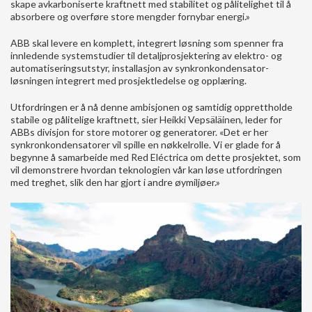
skape avkarboniserte kraftnett med stabilitet og pålitelighet til å
absorbere og overføre store mengder fornybar energi.»
ABB skal levere en komplett, integrert løsning som spenner fra
innledende systemstudier til detaljprosjektering av elektro- og
automatiseringsutstyr, installasjon av synkronkondensator-
løsningen integrert med prosjektledelse og opplæring.
Utfordringen er å nå denne ambisjonen og samtidig opprettholde
stabile og pålitelige kraftnett, sier Heikki Vepsäläinen, leder for
ABBs divisjon for store motorer og generatorer. «Det er her
synkronkondensatorer vil spille en nøkkelrolle. Vi er glade for å
begynne å samarbeide med Red Eléctrica om dette prosjektet, som
vil demonstrere hvordan teknologien vår kan løse utfordringen
med treghet, slik den har gjort i andre øymiljøer.»