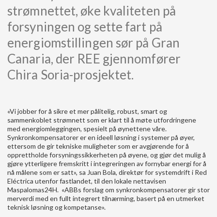
strømnettet, øke kvaliteten på
forsyningen og sette fart på
energiomstillingen sør på Gran
Canaria, der REE gjennomfører
Chira Soria-prosjektet.
«Vi jobber for å sikre et mer pålitelig, robust, smart og
sammenkoblet strømnett som er klart til å møte utfordringene
med energiomleggingen, spesielt på øynettene våre.
Synkronkompensatorer er en ideell løsning i systemer på øyer,
ettersom de gir tekniske muligheter som er avgjørende for å
opprettholde forsyningssikkerheten på øyene, og gjør det mulig å
gjøre ytterligere fremskritt i integreringen av fornybar energi for å
nå målene som er satt», sa Juan Bola, direktør for systemdrift i Red
Eléctrica utenfor fastlandet, til den lokale nettavisen
Maspalomas24H. «ABBs forslag om synkronkompensatorer gir stor
merverdi med en fullt integrert tilnærming, basert på en utmerket
teknisk løsning og kompetanse».