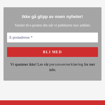
Ikke gå glipp av noen nyheter
!
.
Varsler til e-posten din når vi publiserer nye artikler
personvernerklæring
Vi spammer ikke! Les vår
for mer
info.