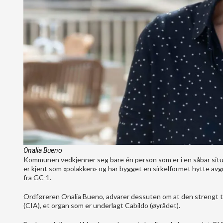
Onalia Bueno
Kommunen vedkjenner seg bare én person som er i en såbar situas
er kjent som «polakken» og har bygget en sirkelformet hytte avg
fra GC-1.
Ordføreren Onalia Bueno, advarer dessuten om at den strengt ta
(CIA), et organ som er underlagt Cabildo (øyrådet).