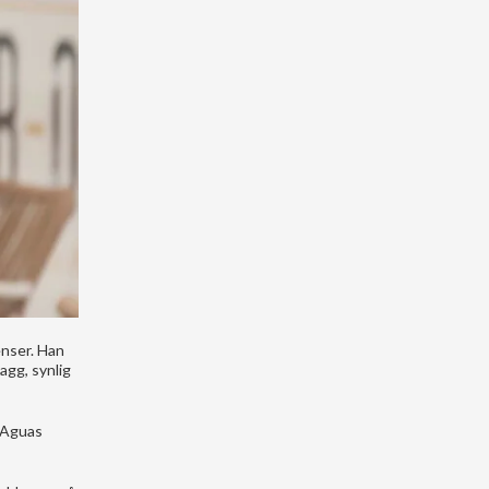
enser. Han
agg, synlig
e Aguas