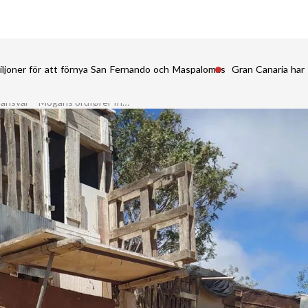
iljoner för att förnya San Fernando och Maspalomas
Gran Canaria har 
Mogans ordfører fritar seg alt ansvar – Mogans ordfører fritar seg alt ansvar