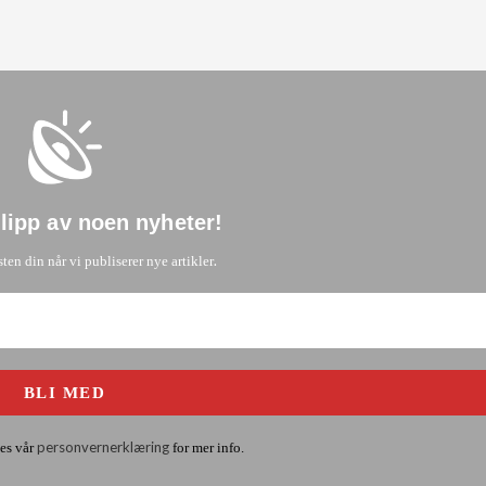
glipp av noen nyheter
!
.
sten din når vi publiserer nye artikler
personvernerklæring
es vår
for mer info.