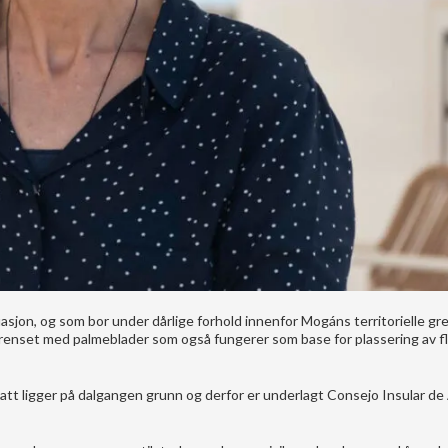
jon, og som bor under dårlige forhold innenfor Mogáns territorielle gr
renset med palmeblader som også fungerer som base for plassering av fl
tt ligger på dalgangen grunn og derfor er underlagt Consejo Insular d