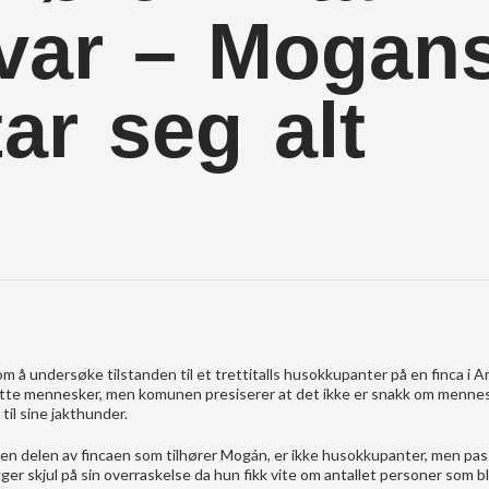
svar – Mogan
tar seg alt
å undersøke tilstanden til et trettitalls husokkupanter på en finca i A
tsatte mennesker, men komunen presiserer at det ikke er snakk om menn
til sine jakthunder.
den delen av fincaen som tilhører Mogán, er ikke husokkupanter, men pas
ger skjul på sin overraskelse da hun fikk vite om antallet personer som 