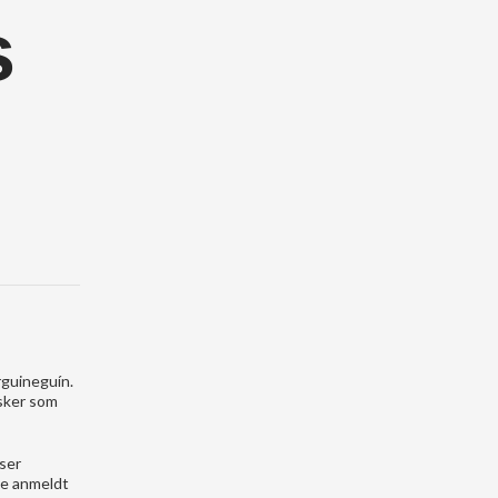
s
rguineguín.
esker som
ser
ble anmeldt