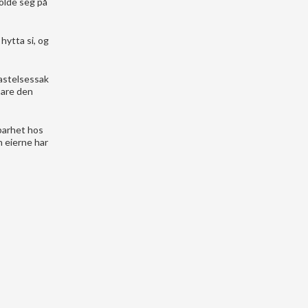
olde seg på
hytta si, og
kastelsessak
bare den
rbarhet hos
 eierne har