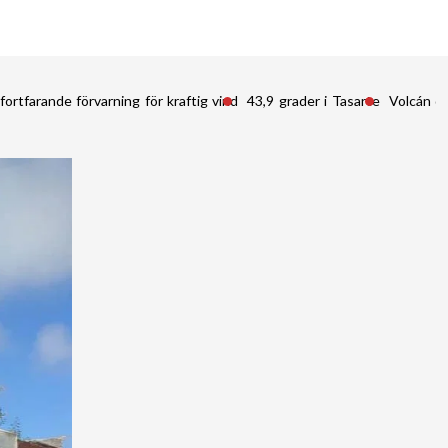
fortfarande förvarning för kraftig vind
43,9 grader i Tasarte
Volcán d