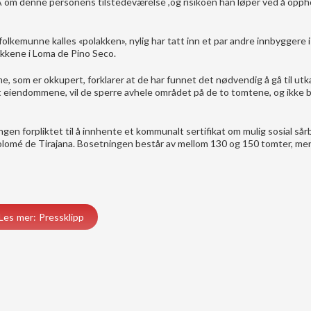
IA om denne personens tilstedeværelse ,og risikoen han løper ved å opph
lkemunne kalles «polakken», nylig har tatt inn et par andre innbyggere i 
akkene i Loma de Pino Seco.
, som er okkupert, forklarer at de har funnet det nødvendig å gå til ut
t eiendommene, vil de sperre avhele området på de to tomtene, og ikke 
ningen forpliktet til å innhente et kommunalt sertifikat om mulig sosial så
olomé de Tirajana. Bosetningen består av mellom 130 og 150 tomter, men
Les mer: Pressklipp