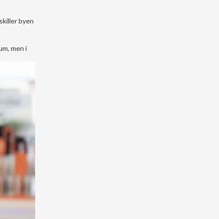
killer byen
um, men i