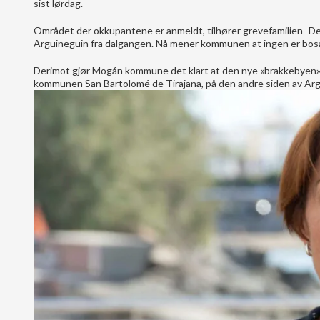
sist lørdag.
Området der okkupantene er anmeldt, tilhører grevefamilien -Del
Arguineguin fra dalgangen. Nå mener kommunen at ingen er bosat
Derimot gjør Mogán kommune det klart at den nye «brakkebyen» s
kommunen San Bartolomé de Tirajana, på den andre siden av Ar