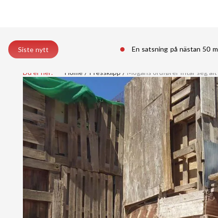
En satsning på nästan 50 m
Siste nytt
Du er her:
Home
Pressklipp