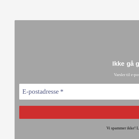
Ikke gå 
Varsler til e-po
Vi spammer ikke! L