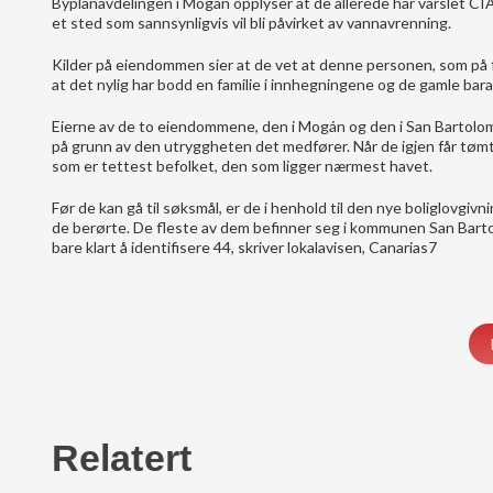
Byplanavdelingen i Mogán opplyser at de allerede har varslet C
et sted som sannsynligvis vil bli påvirket av vannavrenning.
Kilder på eiendommen sier at de vet at denne personen, som på fo
at det nylig har bodd en familie i innhegningene og de gamle bar
Eierne av de to eiendommene, den i Mogán og den i San Bartolome
på grunn av den utryggheten det medfører. Når de igjen får tøm
som er tettest befolket, den som ligger nærmest havet.
Før de kan gå til søksmål, er de i henhold til den nye boliglovgiv
de berørte. De fleste av dem befinner seg i kommunen San Bart
bare klart å identifisere 44, skriver lokalavisen, Canarias7
Relatert