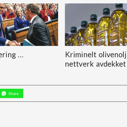
ering …
Kriminelt olivenolj
nettverk avdekket
Share