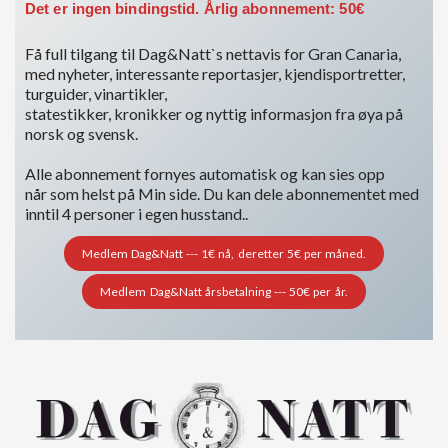
Det er ingen bindingstid. Årlig abonnement: 50€
Få full tilgang til Dag&Natt`s nettavis for Gran Canaria,
med nyheter, interessante reportasjer, kjendisportretter,
turguider, vinartikler,
statestikker, kronikker og nyttig informasjon fra øya på
norsk og svensk.
Alle abonnement fornyes automatisk og kan sies opp
når som helst på Min side. Du kan dele abonnementet med
inntil 4 personer i egen husstand..
Medlem Dag&Natt --- 1€ nå, deretter 5€ per måned.
Medlem Dag&Natt årsbetalning --- 50€ per år.