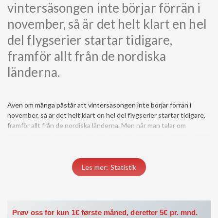
vintersäsongen inte börjar förrän i
november, så är det helt klart en hel
del flygserier startar tidigare,
framför allt från de nordiska
länderna.
Även om många påstår att vintersäsongen inte börjar förrän i
november, så är det helt klart en hel del flygserier startar tidigare,
framför allt från de nordiska länderna. Men när man talar om
vintersäsong så ser man kanske framför sig en typisk, kanarisk
höst/vinterdag med...
Du må være medlem for å få tilgang til dette innholdet.
Les mer: Statistik
Vis medlemsnivåer
Logg inn her
Prøv oss for kun 1€ første måned, deretter 5€ pr. mnd.