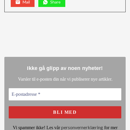
Mail
Share
Ikke gå glipp av noen nyheter
!
.
Varsler til e-posten din når vi publiserer nye artikler
personvernerklæring
Vi spammer ikke! Les vår
for mer