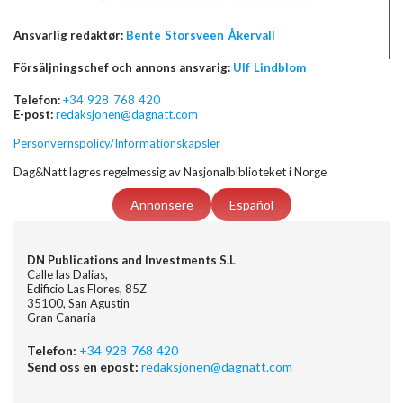
Ansvarlig redaktør:
Bente Storsveen Åkervall
Försäljningschef och annons ansvarig:
Ulf Lindblom
Telefon:
+34 928 768 420
E-post:
redaksjonen@dagnatt.com
Personvernspolicy/Informationskapsler
Dag&Natt lagres regelmessig av Nasjonalbiblioteket i Norge
Annonsere
Español
DN Publications and Investments S.L
Calle las Dalias,
Edificio Las Flores, 85Z
35100, San Agustin
Gran Canaria
Telefon:
+34 928 768 420
Send oss en epost:
redaksjonen@dagnatt.com