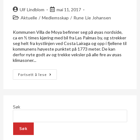
Ulf Lindblom
mai 11, 2017
Aktuelle
/
Medlemsskap
/
Rune Lie Johansen
Kommunen Villa de Moya befinner seg på øyas nordside,
ca en ½ times kjøring med bil fra Las Palmas by, og strekker
seg helt fra kystlinjen ved Costa Lairaga og opp i fjellene til
kommunens høyeste punktet på 1773 meter. De kan
derfor nyte godt av og trekke veksler på alle fire av øyas
klimasoner...
Fortsett å lese
Søk
Søk