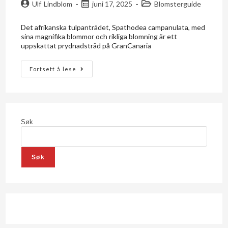
Ulf Lindblom
juni 17, 2025
Blomsterguide
Det afrikanska tulpanträdet, Spathodea campanulata, med
sina magnifika blommor och rikliga blomning är ett
uppskattat prydnadsträd på GranCanaria
Fortsett å lese
Søk
Søk