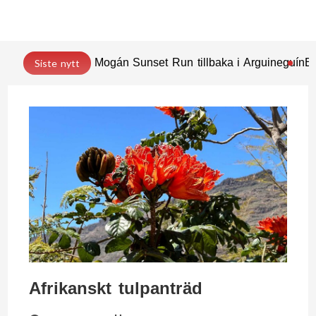
Mogán Sunset Run tillbaka i Arguineguín
En
Siste nytt
Afrikanskt tulpanträd