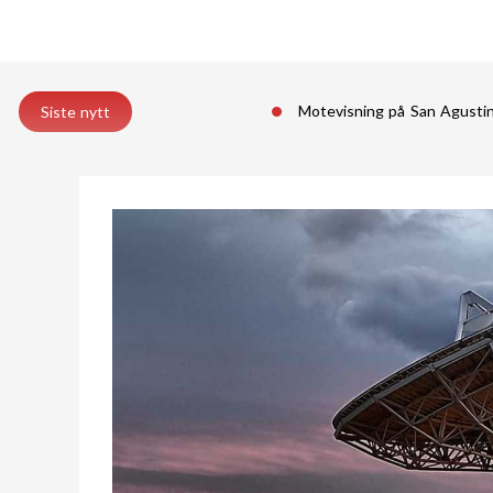
Motevisning på San Agust
Siste nytt