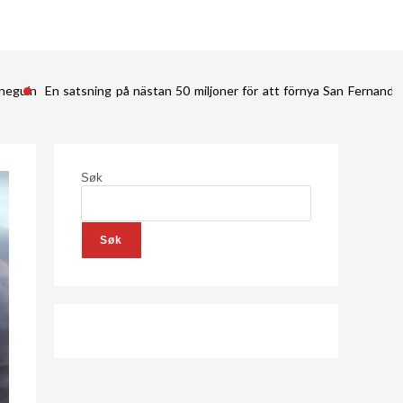
ineguín
En satsning på nästan 50 miljoner för att förnya San Fernan
Søk
Søk