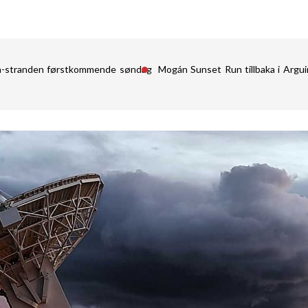
in-stranden førstkommende søndag
Mogán Sunset Run tillbaka i Argu