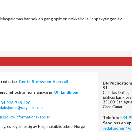
i Maspalomas har nok en gang spilt en nøkkelrolle i oppskytingen av
 redaktør:
Bente Storsveen Åkervall
DN Publication
S.L
ngschef och annons ansvarig:
Ulf Lindblom
Calle las Dalias,
Edificio Las Flor
35100, San Agus
+34 928 768 420
Gran Canaria
edaksjonen@dagnatt.com
nspolicy/Informationskapsler
Telefon:
+34 9
Send oss en ep
lagres regelmessig av Nasjonalbiblioteket i Norge
redaksjonen@d