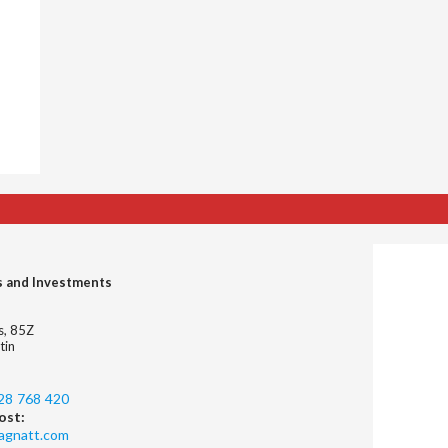
s and Investments
es, 85Z
tin
28 768 420
ost:
agnatt.com