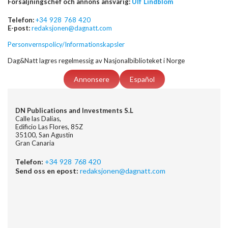
Försäljningschef och annons ansvarig:
Ulf Lindblom
Telefon:
+34 928 768 420
E-post:
redaksjonen@dagnatt.com
Personvernspolicy/Informationskapsler
Dag&Natt lagres regelmessig av Nasjonalbiblioteket i Norge
Annonsere
Español
DN Publications and Investments S.L
Calle las Dalias,
Edificio Las Flores, 85Z
35100, San Agustin
Gran Canaria
Telefon:
+34 928 768 420
Send oss en epost:
redaksjonen@dagnatt.com