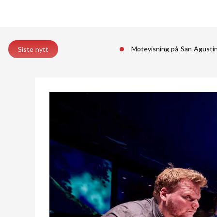
Motevisning på San Agust
Siste nytt