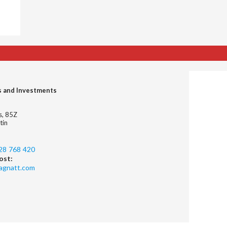
s and Investments
es, 85Z
tin
28 768 420
ost:
agnatt.com