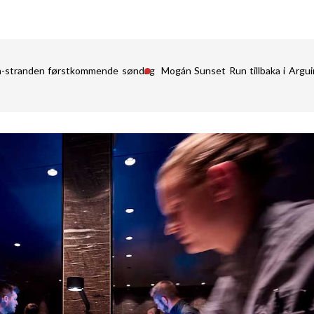
in-stranden førstkommende søndag
Mogán Sunset Run tillbaka i Argu