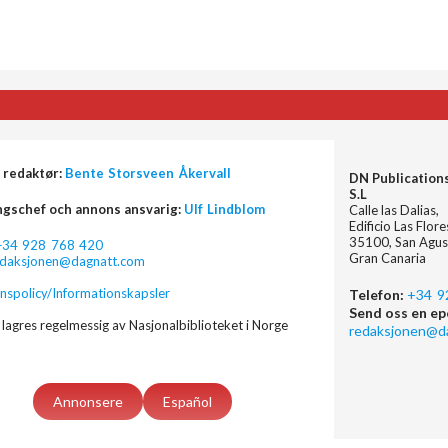
 redaktør:
Bente Storsveen Åkervall
DN Publication
S.L
ngschef och annons ansvarig:
Ulf Lindblom
Calle las Dalias,
Edificio Las Flor
35100, San Agus
+34 928 768 420
Gran Canaria
edaksjonen@dagnatt.com
nspolicy/Informationskapsler
Telefon:
+34 9
Send oss en ep
lagres regelmessig av Nasjonalbiblioteket i Norge
redaksjonen@d
Annonsere
Español