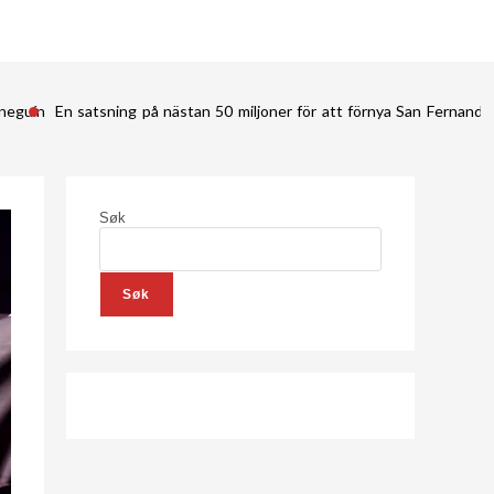
ineguín
En satsning på nästan 50 miljoner för att förnya San Fernan
Søk
Søk