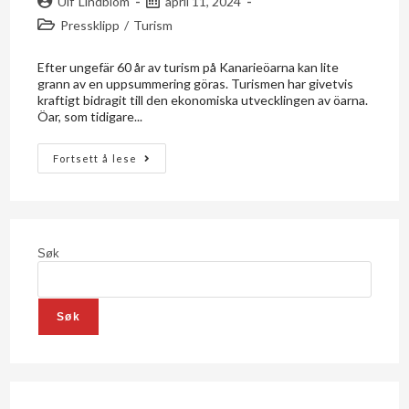
Ulf Lindblom
april 11, 2024
Pressklipp
/
Turism
Efter ungefär 60 år av turism på Kanarieöarna kan lite
grann av en uppsummering göras. Turismen har givetvis
kraftigt bidragit till den ekonomiska utvecklingen av öarna.
Öar, som tidigare...
Fortsett å lese
Søk
Søk