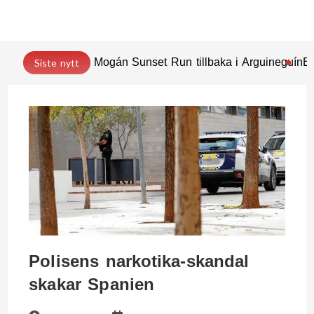
Mogán Sunset Run tillbaka i Arguineguín
En
Siste nytt
Polisens narkotika-skandal
skakar Spanien