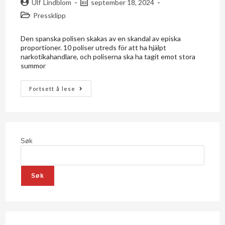
Ulf Lindblom
september 18, 2024
Pressklipp
Den spanska polisen skakas av en skandal av episka
proportioner. 10 poliser utreds för att ha hjälpt
narkotikahandlare, och poliserna ska ha tagit emot stora
summor
Fortsett å lese
Søk
Søk