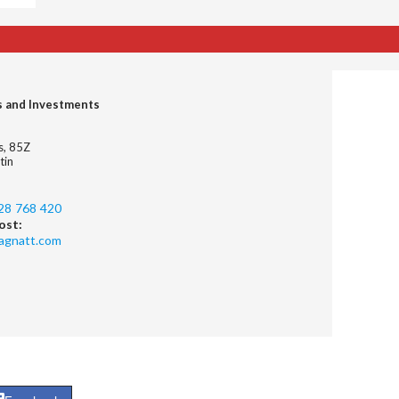
s and Investments
es, 85Z
tin
28 768 420
ost:
agnatt.com