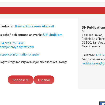
 redaktør:
Bente Storsveen Åkervall
DN Publication
S.L
ngschef och annons ansvarig:
Ulf Lindblom
Calle las Dalias,
Edificio Las Flor
35100, San Agus
+34 928 768 420
Gran Canaria
edaksjonen@dagnatt.com
nspolicy/Informationskapsler
Telefon:
+34 9
Send oss en ep
lagres regelmessig av Nasjonalbiblioteket i Norge
redaksjonen@d
Annonsere
Español