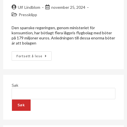
Ulf Lindblom
november 25, 2024
Pressklipp
Den spanske regeringen, genom ministeriet för
konsumtion, har bötlagt flera lågpris flygbolag med böter
på 179 miljoner euros. Anledningen till dessa enorma böter
är att bolagen
Fortsett å lese
Søk
Søk