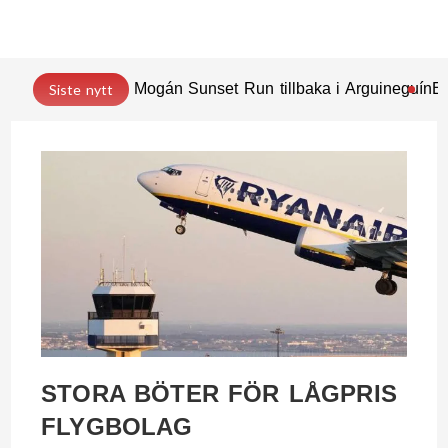
Mogán Sunset Run tillbaka i Arguineguín
En
Siste nytt
STORA BÖTER FÖR LÅGPRIS
FLYGBOLAG