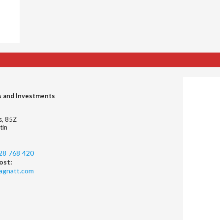
s and Investments
es, 85Z
tin
28 768 420
ost:
agnatt.com