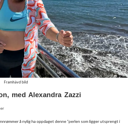
Framhävd bild
n, med Alexandra Zazzi
ter
 innrømmer å nylig ha oppdaget denne ”perlen som ligger utsprengt i