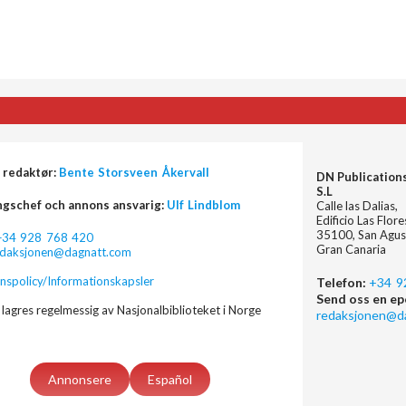
 redaktør:
Bente Storsveen Åkervall
DN Publication
S.L
ngschef och annons ansvarig:
Ulf Lindblom
Calle las Dalias,
Edificio Las Flor
35100, San Agus
+34 928 768 420
Gran Canaria
edaksjonen@dagnatt.com
nspolicy/Informationskapsler
Telefon:
+34 9
Send oss en ep
lagres regelmessig av Nasjonalbiblioteket i Norge
redaksjonen@d
Annonsere
Español