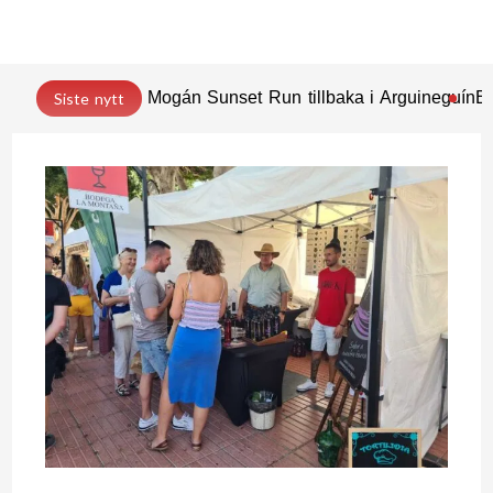
Mogán Sunset Run tillbaka i Arguineguín
En
Siste nytt