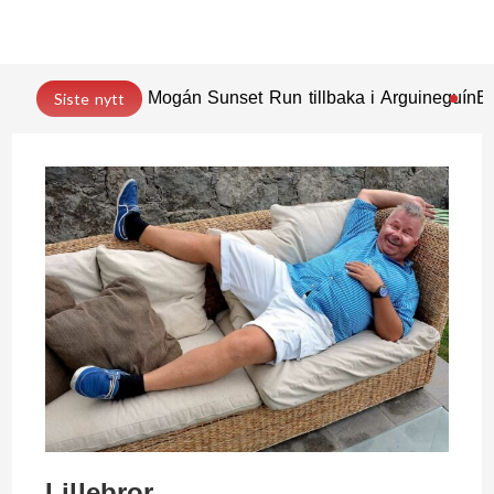
Mogán Sunset Run tillbaka i Arguineguín
En
Siste nytt
Lillebror