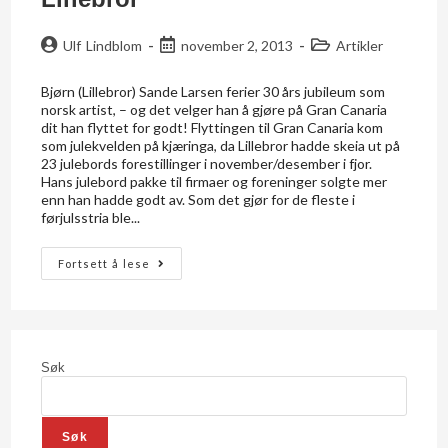
Ulf Lindblom
november 2, 2013
Artikler
Bjørn (Lillebror) Sande Larsen ferier 30 års jubileum som
norsk artist, – og det velger han å gjøre på Gran Canaria
dit han flyttet for godt! Flyttingen til Gran Canaria kom
som julekvelden på kjæringa, da Lillebror hadde skeia ut på
23 julebords forestillinger i november/desember i fjor.
Hans julebord pakke til firmaer og foreninger solgte mer
enn han hadde godt av. Som det gjør for de fleste i
førjulsstria ble...
Fortsett å lese
Søk
Søk