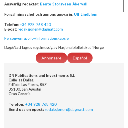
Ansvarlig redaktør:
Bente Storsveen Åkervall
Försäljningschef och annons ansvarig:
Ulf Lindblom
Telefon:
+34 928 768 420
E-post:
redaksjonen@dagnatt.com
Personvernspolicy/Informationskapsler
Dag&Natt lagres regelmessig av Nasjonalbiblioteket i Norge
Annonsere
Español
DN Publications and Investments S.L
Calle las Dalias,
Edificio Las Flores, 85Z
35100, San Agustin
Gran Canaria
Telefon:
+34 928 768 420
Send oss en epost:
redaksjonen@dagnatt.com