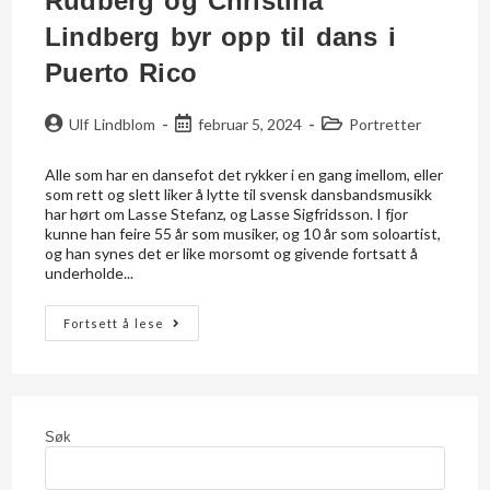
Rudberg og Christina
Lindberg byr opp til dans i
Puerto Rico
Ulf Lindblom
februar 5, 2024
Portretter
Alle som har en dansefot det rykker i en gang imellom, eller
som rett og slett liker å lytte til svensk dansbandsmusikk
har hørt om Lasse Stefanz, og Lasse Sigfridsson. I fjor
kunne han feire 55 år som musiker, og 10 år som soloartist,
og han synes det er like morsomt og givende fortsatt å
underholde...
Fortsett å lese
Søk