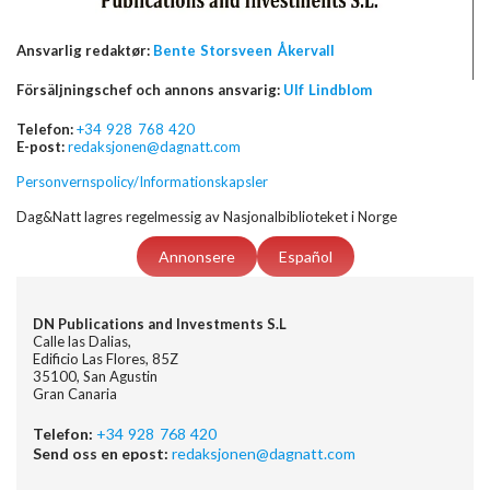
Ansvarlig redaktør:
Bente Storsveen Åkervall
Försäljningschef och annons ansvarig:
Ulf Lindblom
Telefon:
+34 928 768 420
E-post:
redaksjonen@dagnatt.com
Personvernspolicy/Informationskapsler
Dag&Natt lagres regelmessig av Nasjonalbiblioteket i Norge
Annonsere
Español
DN Publications and Investments S.L
Calle las Dalias,
Edificio Las Flores, 85Z
35100, San Agustin
Gran Canaria
Telefon:
+34 928 768 420
Send oss en epost:
redaksjonen@dagnatt.com