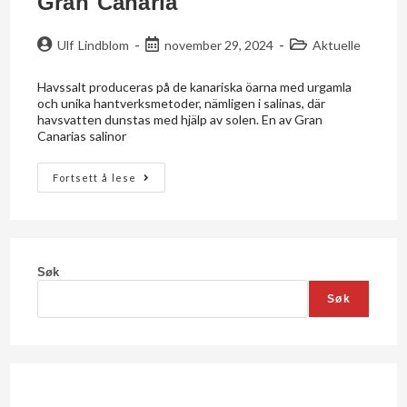
Gran Canaria
Ulf Lindblom
november 29, 2024
Aktuelle
Havssalt produceras på de kanariska öarna med urgamla
och unika hantverksmetoder, nämligen i salinas, där
havsvatten dunstas med hjälp av solen. En av Gran
Canarias salinor
Fortsett å lese
Søk
Søk