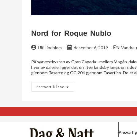
Nord for Roque Nublo
Ulf Lindblom
desember 6, 2019
Vandra 
På sørvestkysten av Gran Canaria - mellom Mogán-dalen m
hver av dalene ligger det en liten landsby langs en sid
gjennom Tasarte og GC-204 gjennom Tasartico. De er all
Fortsett å lese
Ansvarlig