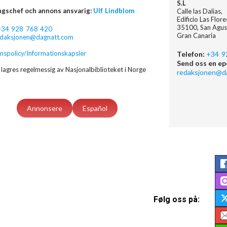
S.L
ngschef och annons ansvarig:
Ulf Lindblom
Calle las Dalias,
Edificio Las Flor
35100, San Agus
+34 928 768 420
Gran Canaria
edaksjonen@dagnatt.com
nspolicy/Informationskapsler
Telefon:
+34 9
Send oss en ep
lagres regelmessig av Nasjonalbiblioteket i Norge
redaksjonen@d
Annonsere
Español
Følg oss på: