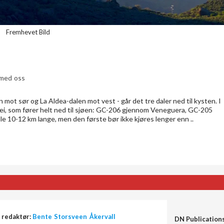
Fremhevet Bild
med oss
ot sør og La Aldea-dalen mot vest - går det tre daler ned til kysten. I
evei, som fører helt ned til sjøen: GC-206 gjennom Veneguera, GC-205
e 10-12 km lange, men den første bør ikke kjøres lenger enn ..
 redaktør:
Bente Storsveen Åkervall
DN Publication