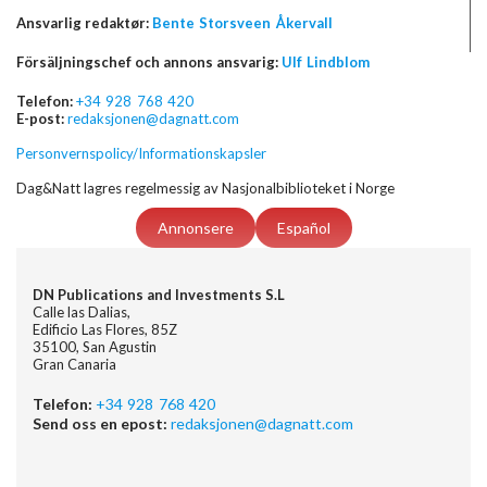
Ansvarlig redaktør:
Bente Storsveen Åkervall
Försäljningschef och annons ansvarig:
Ulf Lindblom
Telefon:
+34 928 768 420
E-post:
redaksjonen@dagnatt.com
Personvernspolicy/Informationskapsler
Dag&Natt lagres regelmessig av Nasjonalbiblioteket i Norge
Annonsere
Español
DN Publications and Investments S.L
Calle las Dalias,
Edificio Las Flores, 85Z
35100, San Agustin
Gran Canaria
Telefon:
+34 928 768 420
Send oss en epost:
redaksjonen@dagnatt.com