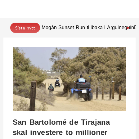
Mogán Sunset Run tillbaka i Arguineguín
En
Siste nytt
San Bartolomé de Tirajana
skal investere to millioner