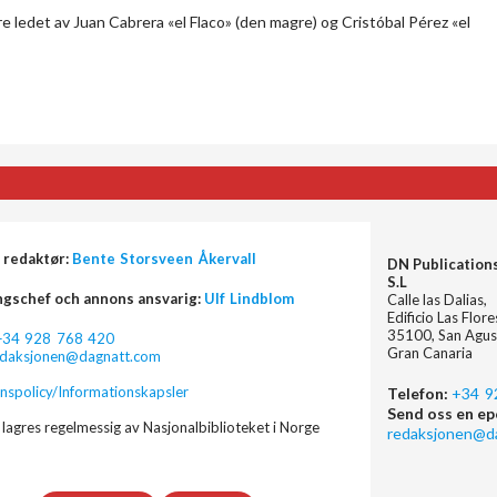
ledet av Juan Cabrera «el Flaco» (den magre) og Cristóbal Pérez «el
 redaktør:
Bente Storsveen Åkervall
DN Publication
S.L
ngschef och annons ansvarig:
Ulf Lindblom
Calle las Dalias,
Edificio Las Flor
35100, San Agus
+34 928 768 420
Gran Canaria
edaksjonen@dagnatt.com
nspolicy/Informationskapsler
Telefon:
+34 9
Send oss en ep
lagres regelmessig av Nasjonalbiblioteket i Norge
redaksjonen@d