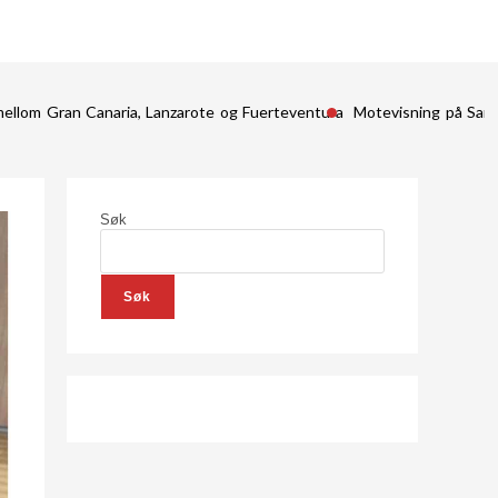
mellom Gran Canaria, Lanzarote og Fuerteventura
Motevisning på San
Søk
Søk