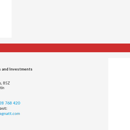
s and Investments
es, 85Z
tin
28 768 420
ost:
agnatt.com