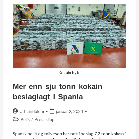
Kokain byte
Mer enn sju tonn kokain
beslaglagt i Spania
Ulf Lindblom
januar 2, 2024
Polis
/
Pressklipp
Spansk politi og tollvesen har tatt i beslag 7,2 tonn kokain i