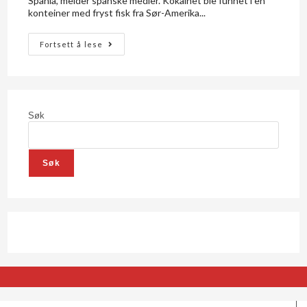
Spania, melder spanske medier. Kokainet ble funnet i en
konteiner med fryst fisk fra Sør-Amerika...
Fortsett å lese
Søk
Søk