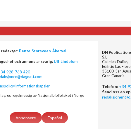
 redaktør:
Bente Storsveen Åkervall
DN Publication
S.L
ngschef och annons ansvarig:
Ulf Lindblom
Calle las Dalias,
Edificio Las Flor
35100, San Agus
+34 928 768 420
Gran Canaria
edaksjonen@dagnatt.com
nspolicy/Informationskapsler
Telefon:
+34 9
Send oss en ep
lagres regelmessig av Nasjonalbiblioteket i Norge
redaksjonen@d
Annonsere
Español