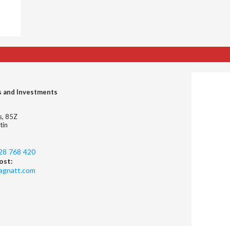
s and Investments
es, 85Z
tin
28 768 420
ost:
agnatt.com