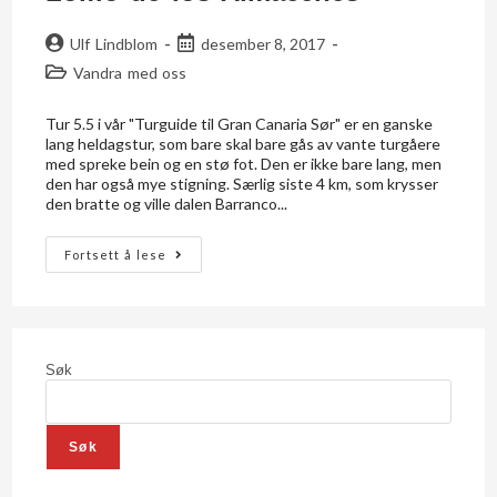
Ulf Lindblom
desember 8, 2017
Vandra med oss
Tur 5.5 i vår "Turguide til Gran Canaria Sør" er en ganske
lang heldagstur, som bare skal bare gås av vante turgåere
med spreke bein og en stø fot. Den er ikke bare lang, men
den har også mye stigning. Særlig siste 4 km, som krysser
den bratte og ville dalen Barranco...
Fortsett å lese
Søk
Søk