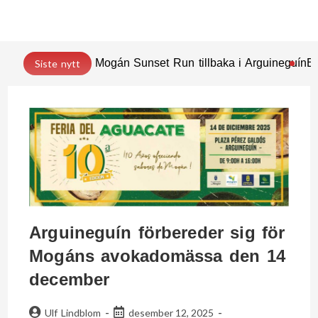
Mogán Sunset Run tillbaka i Arguineguín
En
Siste nytt
Arguineguín förbereder sig för
Mogáns avokadomässa den 14
december
Ulf Lindblom
desember 12, 2025