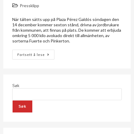
Pressklipp
När tälten sätts upp på Plaza Pérez Galdós söndagen den
14 december kommer sexton stånd, drivna av jordbrukare
från kommunen, att finnas på plats. De kommer att erbjuda
omkring 5 000 kilo avokado direkt till allmänheten, av
sorterna Fuerte och Pinkerton.
Fortsett å lese
Søk
Søk