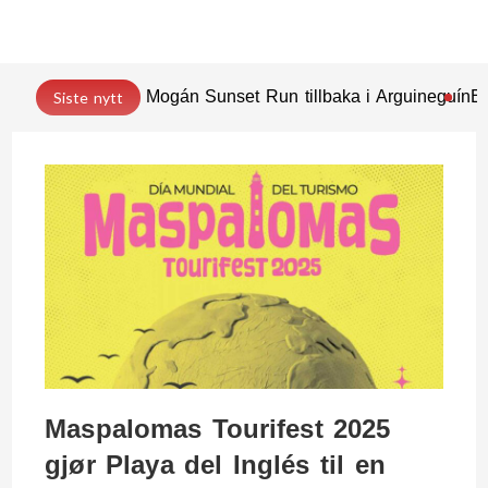
Mogán Sunset Run tillbaka i Arguineguín
En
Siste nytt
Maspalomas Tourifest 2025
gjør Playa del Inglés til en