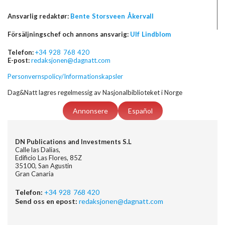
Ansvarlig redaktør:
Bente Storsveen Åkervall
Försäljningschef och annons ansvarig:
Ulf Lindblom
Telefon:
+34 928 768 420
E-post:
redaksjonen@dagnatt.com
Personvernspolicy/Informationskapsler
Dag&Natt lagres regelmessig av Nasjonalbiblioteket i Norge
Annonsere
Español
DN Publications and Investments S.L
Calle las Dalias,
Edificio Las Flores, 85Z
35100, San Agustin
Gran Canaria
Telefon:
+34 928 768 420
Send oss en epost:
redaksjonen@dagnatt.com