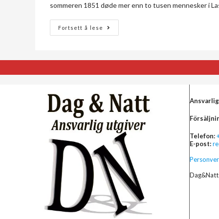
sommeren 1851 døde mer enn to tusen mennesker i Las P
Fortsett å lese
Ansvarlig
Försäljni
Telefon:
E-post:
r
Personver
Dag&Natt 