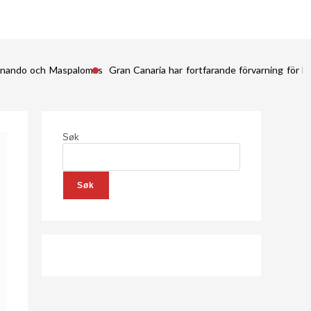
Fernando och Maspalomas
Gran Canaria har fortfarande förvarning för kr
Søk
Søk