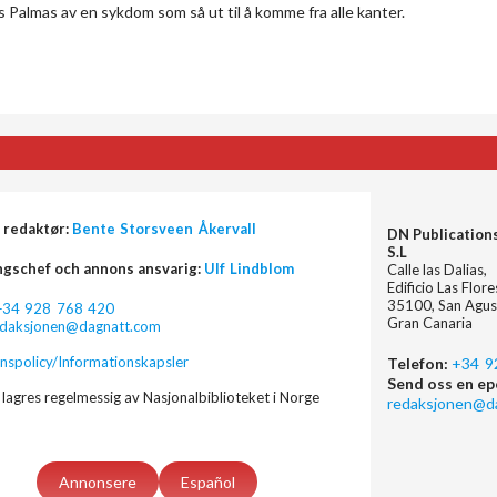
almas av en sykdom som så ut til å komme fra alle kanter.
 redaktør:
Bente Storsveen Åkervall
DN Publication
S.L
ngschef och annons ansvarig:
Ulf Lindblom
Calle las Dalias,
Edificio Las Flor
35100, San Agus
+34 928 768 420
Gran Canaria
edaksjonen@dagnatt.com
nspolicy/Informationskapsler
Telefon:
+34 9
Send oss en ep
lagres regelmessig av Nasjonalbiblioteket i Norge
redaksjonen@d
Annonsere
Español