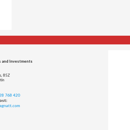
s and Investments
es, 85Z
tin
28 768 420
ost:
agnatt.com