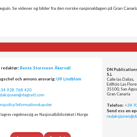
neguín. Se videoer og bilder fra den norske nasjonaldagen på Gran Canaria
 redaktør:
Bente Storsveen Åkervall
DN Publication
S.L
ngschef och annons ansvarig:
Ulf Lindblom
Calle las Dalias,
Edificio Las Flor
35100, San Agus
+34 928 768 420
Gran Canaria
edaksjonen@dagnatt.com
nspolicy/Informationskapsler
Telefon:
+34 9
Send oss en ep
lagres regelmessig av Nasjonalbiblioteket i Norge
redaksjonen@d