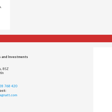
.
s and Investments
es, 85Z
tin
28 768 420
ost:
agnatt.com