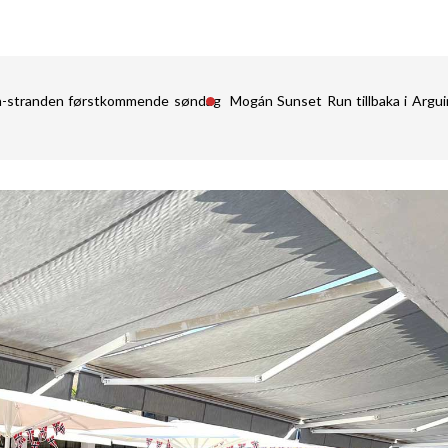
in-stranden førstkommende søndag
Mogán Sunset Run tillbaka i Argu