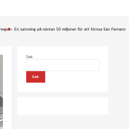
ineguín
En satsning på nästan 50 miljoner för att förnya San Fernan
Søk
Søk