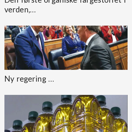
verden,…
Ny regering …