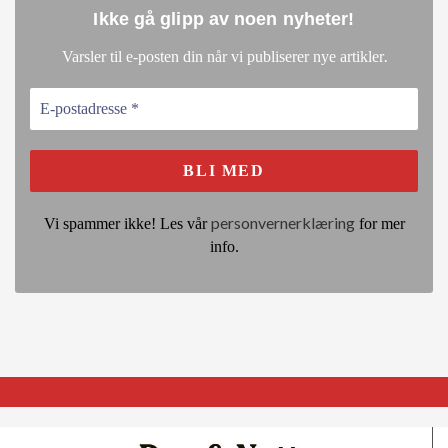
Ikke gå glipp av noen nyheter
!
.
Varsler til e-posten din når vi publiserer nye artikler
personvernerklæring
Vi spammer ikke! Les vår
for mer
info.