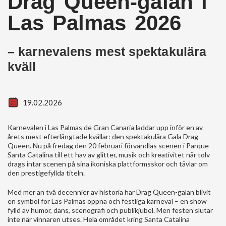
Drag Queen-galan i
Las Palmas 2026
– karnevalens mest spektakulära
kväll
19.02.2026
Karnevalen i Las Palmas de Gran Canaria laddar upp inför en av
årets mest efterlängtade kvällar: den spektakulära Gala Drag
Queen. Nu på fredag den 20 februari förvandlas scenen i Parque
Santa Catalina till ett hav av glitter, musik och kreativitet när tolv
drags intar scenen på sina ikoniska plattformsskor och tävlar om
den prestigefyllda titeln.
Med mer än två decennier av historia har Drag Queen-galan blivit
en symbol för Las Palmas öppna och festliga karneval – en show
fylld av humor, dans, scenografi och publikjubel. Men festen slutar
inte när vinnaren utses. Hela området kring Santa Catalina