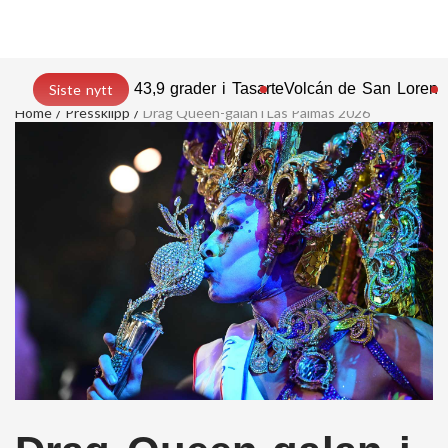
43,9 grader i Tasarte
Volcán de San Lorenz
Siste nytt
Home
Pressklipp
Drag Queen-galan i Las Palmas 2026