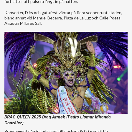
fortsätter att pulsera långt in på natten.
Konserter, DJ:s och gatufest väntar på flera scener runt staden,
bland annat vid Manuel Becerra, Plaza de La Luz och Calle Poeta
Agustín Millares Sall.
DRAG QUEEN 2025 Drag Armek (Pedro Llomar Miranda
González)
Programmet pågår ända fram till klockan 05.00 – en riktig