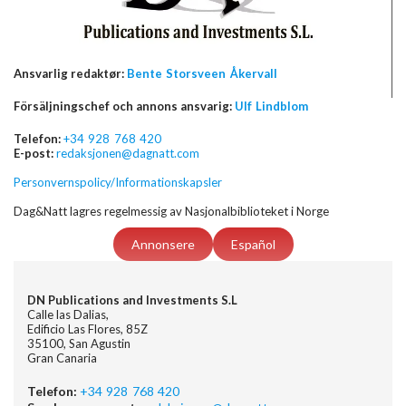
Ansvarlig redaktør:
Bente Storsveen Åkervall
Försäljningschef och annons ansvarig:
Ulf Lindblom
Telefon:
+34 928 768 420
E-post:
redaksjonen@dagnatt.com
Personvernspolicy/Informationskapsler
Dag&Natt lagres regelmessig av Nasjonalbiblioteket i Norge
Annonsere
Español
DN Publications and Investments S.L
Calle las Dalias,
Edificio Las Flores, 85Z
35100, San Agustin
Gran Canaria
Telefon:
+34 928 768 420