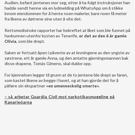
Audien, befant jentenes mor seg, etter å ha fulgt instruksjoner han
hadde sendt henne via en lydmelding på WhatsApp om å stikke
innom eiendommen for å hente noen malerier, bare noen få meter
fra likene av døtrene sine uten å vite det.
Rettsmedisinske rapporter har bekreftet at liket som ble funnet på
havbunnen utenfor kysten av Tenerife,
er det av den 6 år gamle
Olivia
, som ble drept.
Saken er fortsatt åpen i påvente av at levningene av den yngste av
søstrene, ett år gamle Anna, og den antatte gjerningsmannen bak
disse drapene, Tomás Gimeno, skal dukke opp.
For kjennelsen legger til grunn at de to jentene ble drept av faren,
som kastet likene av begge i havet, og at han gjorde det for å
påføre sin ekspartner
«en umenneskelig smerte»
.
– så arbetar Guardia Civil mot narkotikasmuggling på
Kanarieöarna