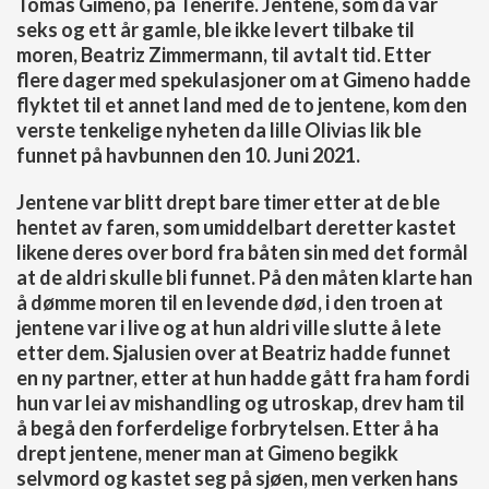
Tomás Gimeno, på Tenerife. Jentene, som da var
seks og ett år gamle, ble ikke levert tilbake til
moren, Beatriz Zimmermann, til avtalt tid. Etter
flere dager med spekulasjoner om at Gimeno hadde
flyktet til et annet land med de to jentene, kom den
verste tenkelige nyheten da lille Olivias lik ble
funnet på havbunnen den 10. Juni 2021.
Jentene var blitt drept bare timer etter at de ble
hentet av faren, som umiddelbart deretter kastet
likene deres over bord fra båten sin med det formål
at de aldri skulle bli funnet. På den måten klarte han
å dømme moren til en levende død, i den troen at
jentene var i live og at hun aldri ville slutte å lete
etter dem. Sjalusien over at Beatriz hadde funnet
en ny partner, etter at hun hadde gått fra ham fordi
hun var lei av mishandling og utroskap, drev ham til
å begå den forferdelige forbrytelsen. Etter å ha
drept jentene, mener man at Gimeno begikk
selvmord og kastet seg på sjøen, men verken hans