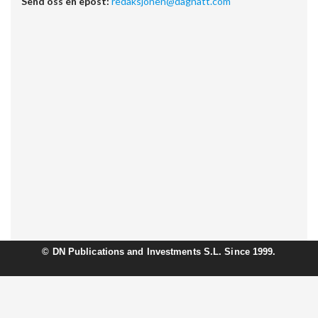
Send oss en epost:
redaksjonen@dagnatt.com
©
DN Publications and Investments S.L. Since 1999.