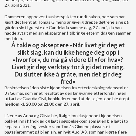
27. april 2021.
Dommeren opphevet taushetsplikten rundt saken, noe som har
gjort det kjent at Tomás Gimeno angivelig drepte døtrene sine på
gården sin i Igueste de Candelaria samme dag, 27. april, da han
hadde avtalt med sin ekspartner å tilbringe ettermiddagen sammen
med dem.
Å takle og akseptere «Når livet gir deg et
slikt slag, kan du ikke henge deg opp i
«hvorfor», du må gå videre til «for hva»?
Livet gir deg verktøy for å gi det mening.
Du slutter ikke å gråte, men det gir deg
fred»
Beskrivelsen i den siste kjennelsen fra etterforskningsdomstol nr.
3 i Güímar, som er et resultat av den langvarige etterforskningen
utført av Guardia Civil, konkluderer med at de to jentene ble drept
mellom kl. 20.00 og 21.00 den 27. april.
Likene av Anna og Olivia ble, ifølge konklusjonene i kjennelsen,
pakket inn i håndklær og lagt i søppelsekker, som igjen ble lagt i to
separate treningsvesker som Tomás Gimeno plasserte i
bagasjerommet på bilen sin, en hvit Audi A3, som han kjørte flere