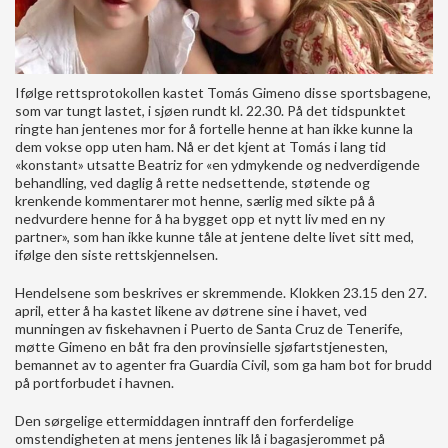
Ifølge rettsprotokollen kastet Tomás Gimeno disse sportsbagene,
som var tungt lastet, i sjøen rundt kl. 22.30. På det tidspunktet
ringte han jentenes mor for å fortelle henne at han ikke kunne la
dem vokse opp uten ham. Nå er det kjent at Tomás i lang tid
«konstant» utsatte Beatriz for «en ydmykende og nedverdigende
behandling, ved daglig å rette nedsettende, støtende og
krenkende kommentarer mot henne, særlig med sikte på å
nedvurdere henne for å ha bygget opp et nytt liv med en ny
partner», som han ikke kunne tåle at jentene delte livet sitt med,
ifølge den siste rettskjennelsen.
Hendelsene som beskrives er skremmende. Klokken 23.15 den 27.
april, etter å ha kastet likene av døtrene sine i havet, ved
munningen av fiskehavnen i Puerto de Santa Cruz de Tenerife,
møtte Gimeno en båt fra den provinsielle sjøfartstjenesten,
bemannet av to agenter fra Guardia Civil, som ga ham bot for brudd
på portforbudet i havnen.
Den sørgelige ettermiddagen inntraff den forferdelige
omstendigheten at mens jentenes lik lå i bagasjerommet på