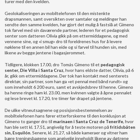
turer med den kvelden.
Geolokaliseringen av mobiltelefonen til den mistenkte
drapsmannen, samt oversikten over samtaler og meldinger han
sendte den samme kvelden, har gjort det mulig å fastslå at Gimeno
tok farvel med sin daværende partner, lederen for et pedagogisk
senter som datteren Olivia gikk på om ettermiddagene, og med
vennene sine, og «i smug» dro til foreldrenes hus for å levere
nøklene til en annen bil han eide og si farvel til hunden sin, med
likene av begge jentene i bagasjerommet.
Tidligere, klokken 17.00, dro Tomás Gimeno til et
pedagogisk
senter, Die Villa i Santa Cruz
, hvor hans eldste datter, Olivia, på 6
år, gikk om ettermiddagene. Der tok han kontakt med senterets
direktør, sin partner, som han ga «et pennal med bånd rundt» og
som inneholdt 6 200 euro, samt et avskjedsbrev til henne. Gimeno
ba henne ringe ham kl. 23.00, men kvinnen valgte å åpne pennalet
og lese brevet kl. 17.20, tre timer før drapet på jentene.
De ulike vitneutsagnene og posisjonsbestemmelsen av
mobiltelefonen hans fører etterforskerne til den konklusjon at
Gimeno to ganger dro til
marinaen i Santa Cruz de Tenerife
, hvor
han ble sett kl. 17.51, angivelig for å teste motoren på
fritidsbåten
sin, Esquilón
. Senere, kl. 21.27, så både kameraer og vitner ham
bære treningsbagene som angivelig inneholdt likene av døtrene