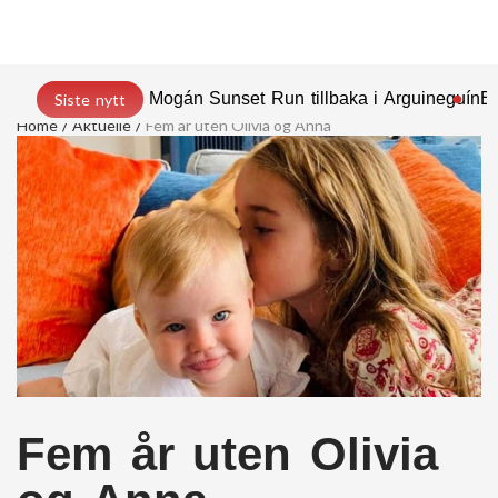
Mogán Sunset Run tillbaka i Arguineguín
En
Siste nytt
Home
Aktuelle
Fem år uten Olivia og Anna
Fem år uten Olivia