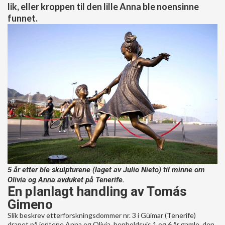
lik, eller kroppen til den lille Anna ble noensinne
funnet.
5 år etter ble skulpturene (laget av Julio Nieto) til minne om
Olivia og Anna avduket på Tenerife.
En planlagt handling av Tomás
Gimeno
Slik beskrev etterforskningsdommer nr. 3 i Güímar (Tenerife)
drapet på jentene Anna og Olivia, henholdsvis 1 og 6 år gamle, den