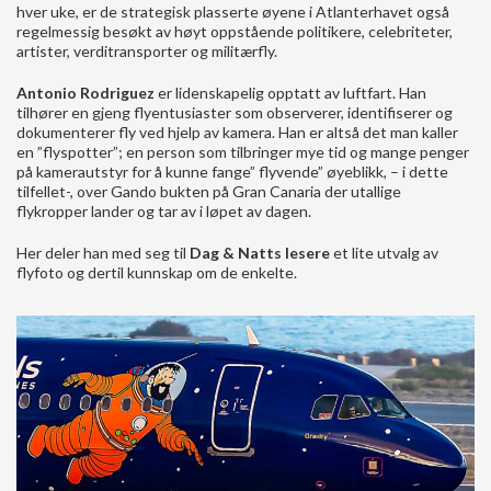
hver uke, er de strategisk plasserte øyene i Atlanterhavet også
regelmessig besøkt av høyt oppstående politikere, celebriteter,
artister, verditransporter og militærfly.
Antonio Rodriguez
er lidenskapelig opptatt av luftfart. Han
tilhører en gjeng flyentusiaster som observerer, identifiserer og
dokumenterer fly ved hjelp av kamera. Han er altså det man kaller
en ”flyspotter”; en person som tilbringer mye tid og mange penger
på kamerautstyr for å kunne fange” flyvende” øyeblikk, – i dette
tilfellet-, over Gando bukten på Gran Canaria der utallige
flykropper lander og tar av i løpet av dagen.
Her deler han med seg til
Dag & Natts lesere
et lite utvalg av
flyfoto og dertil kunnskap om de enkelte.