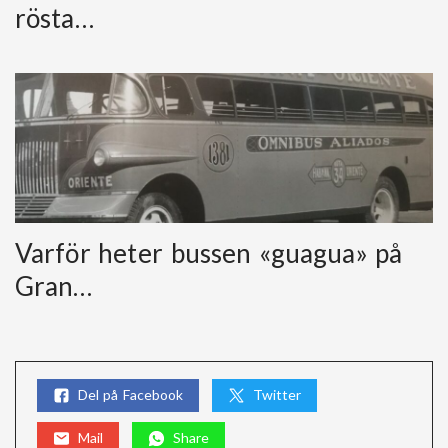
rösta…
Varför heter bussen «guagua» på
Gran…
Del på Facebook
Twitter
Mail
Share