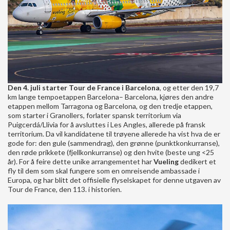
Den 4. juli starter Tour de France i Barcelona
, og etter den 19,7
km lange tempoetappen Barcelona– Barcelona, kjøres den andre
etappen mellom Tarragona og Barcelona, og den tredje etappen,
som starter i Granollers, forlater spansk territorium via
Puigcerdá/Llivia for å avsluttes i Les Angles, allerede på fransk
territorium. Da vil kandidatene til trøyene allerede ha vist hva de er
gode for: den gule (sammendrag), den grønne (punktkonkurranse),
den røde prikkete (fjellkonkurranse) og den hvite (beste ung <25
år). For å feire dette unike arrangementet har
Vueling
dedikert et
fly til dem som skal fungere som en omreisende ambassade i
Europa, og har blitt det offisielle flyselskapet for denne utgaven av
Tour de France, den 113. i historien.