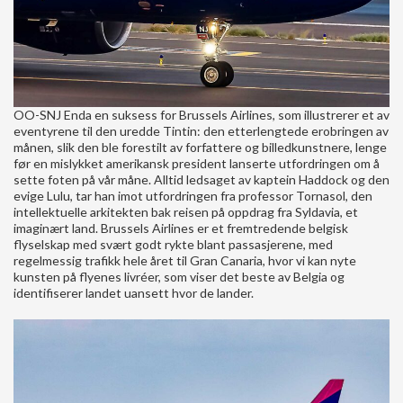
OO-SNJ Enda en suksess for Brussels Airlines, som illustrerer et av
eventyrene til den uredde Tintin: den etterlengtede erobringen av
månen, slik den ble forestilt av forfattere og billedkunstnere, lenge
før en mislykket amerikansk president lanserte utfordringen om å
sette foten på vår måne. Alltid ledsaget av kaptein Haddock og den
evige Lulu, tar han imot utfordringen fra professor Tornasol, den
intellektuelle arkitekten bak reisen på oppdrag fra Syldavia, et
imaginært land. Brussels Airlines er et fremtredende belgisk
flyselskap med svært godt rykte blant passasjerene, med
regelmessig trafikk hele året til Gran Canaria, hvor vi kan nyte
kunsten på flyenes livréer, som viser det beste av Belgia og
identifiserer landet uansett hvor de lander.