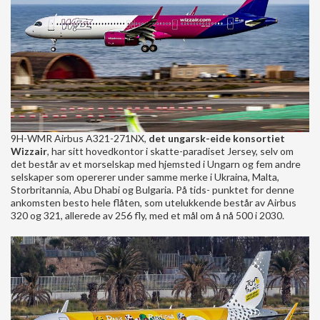
9H-WMR Airbus A321-271NX,
det ungarsk-eide konsortiet
Wizzair
, har sitt hovedkontor i skatte-paradiset Jersey, selv om
det består av et morselskap med hjemsted i Ungarn og fem andre
selskaper som opererer under samme merke i Ukraina, Malta,
Storbritannia, Abu Dhabi og Bulgaria. På tids- punktet for denne
ankomsten besto hele flåten, som utelukkende består av Airbus
320 og 321, allerede av 256 fly, med et mål om å nå 500 i 2030.