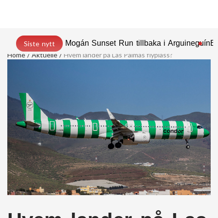
Mogán Sunset Run tillbaka i Arguineguín
En
Siste nytt
Home
Aktuelle
Hvem lander på Las Palmas flyplass?