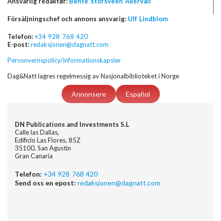
Ansvarlig redaktør:
Bente Storsveen Åkervall
Försäljningschef och annons ansvarig:
Ulf Lindblom
Telefon:
+34 928 768 420
E-post:
redaksjonen@dagnatt.com
Personvernspolicy/Informationskapsler
Dag&Natt lagres regelmessig av Nasjonalbiblioteket i Norge
Annonsere
Español
DN Publications and Investments S.L
Calle las Dalias,
Edificio Las Flores, 85Z
35100, San Agustin
Gran Canaria
Telefon:
+34 928 768 420
Send oss en epost:
redaksjonen@dagnatt.com