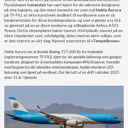
Flyselskapet
Icelandair
har vært kjent for de vakreste designene
på sine logojets, og den mest berømte var uten tvil
Hekla Aurora
på TF-FIU, et ekte kunstverk dedikert til nordlysene som er så
karakteristiske for disse breddegradene, og som vi gleder oss til å
se gjentatt på en av disse moderne og stillegående Airbus A321-
flyene. Dette eksemplaret bærer navnet «Hofsjökull», navnet på en
isbre i høylandet som, selvfølgelig, deles med en aktiv vulkan, som
er den største av sitt slag. Navnet oversettes til
«Tempelbreen»
Hekla Aurora var et ikonisk Boeing 757-200-fly fra Icelandair
(registreringsnummer TF-FIU), kjent for sin spesielle lakkering som gjengav
nordlyset, designet for å markedsføre kampanjen #MyStopover. Innredet
med fargene fra det islandske vinterlandskapet, hadde interiøret LED-
belysning som lignet på nordlyset. Det ble tatt ut av drift i oktober 2025
etter 31 år i tjeneste.