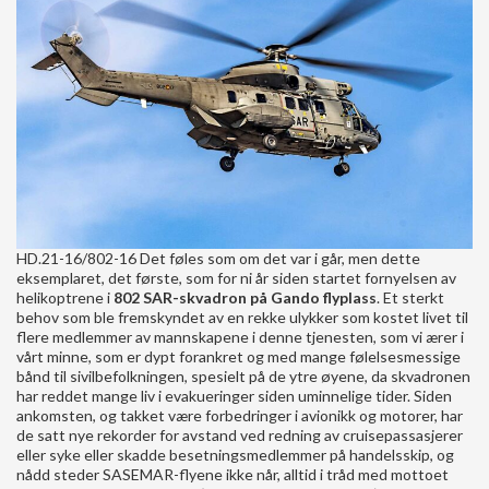
HD.21-16/802-16 Det føles som om det var i går, men dette
eksemplaret, det første, som for ni år siden startet fornyelsen av
helikoptrene i
802 SAR-skvadron på Gando flyplass
. Et sterkt
behov som ble fremskyndet av en rekke ulykker som kostet livet til
flere medlemmer av mannskapene i denne tjenesten, som vi ærer i
vårt minne, som er dypt forankret og med mange følelsesmessige
bånd til sivilbefolkningen, spesielt på de ytre øyene, da skvadronen
har reddet mange liv i evakueringer siden uminnelige tider. Siden
ankomsten, og takket være forbedringer i avionikk og motorer, har
de satt nye rekorder for avstand ved redning av cruisepassasjerer
eller syke eller skadde besetningsmedlemmer på handelsskip, og
nådd steder SASEMAR-flyene ikke når, alltid i tråd med mottoet