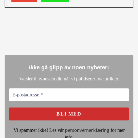
Ikke gå glipp av noen nyheter
!
.
Varsler til e-posten din når vi publiserer nye artikler
personvernerklæring
Vi spammer ikke! Les vår
for mer
info.