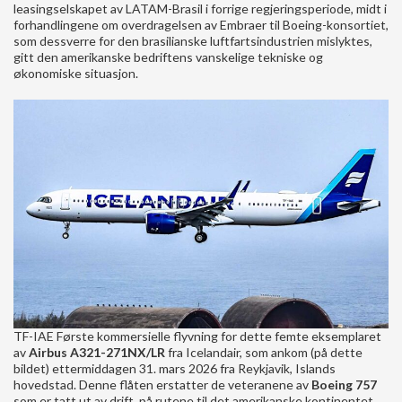
leasingselskapet av LATAM-Brasil i forrige regjeringsperiode, midt i
forhandlingene om overdragelsen av Embraer til Boeing-konsortiet,
som dessverre for den brasilianske luftfartsindustrien mislyktes,
gitt den amerikanske bedriftens vanskelige tekniske og
økonomiske situasjon.
TF-IAE Første kommersielle flyvning for dette femte eksemplaret
av
Airbus A321-271NX/LR
fra Icelandair, som ankom (på dette
bildet) ettermiddagen 31. mars 2026 fra Reykjavik, Islands
hovedstad. Denne flåten erstatter de veteranene av
Boeing 757
som er tatt ut av drift, på rutene til det amerikanske kontinentet.