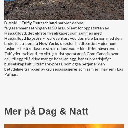
D-AMAH
Tuifly Deutschland
har viet denne
fargesammensetningen til 50-årsjubileet for oppstarten av
Hapaglloyd
, det eldste flyselskapet som sammen med
Hapaglloyd Express
– representert ved den gule fargen med den
brokete stripen fra
New Yorks drosjer
i midtpartiet – gjennom
fusjoner for å redusere strukturkostnader ble til det nåværende
Tuiflydeutschland, en viktig turistoperatør på Gran Canaria hvor
de, i tillegg til å drive mange hotellanlegg, har et prestisjefylt
busselskap kalt Ultramarexpress, som også betjener den
betydelige trafikken av cruisepassasjerer som samles i havnen i Las
Palmas.
Mer på Dag & Natt