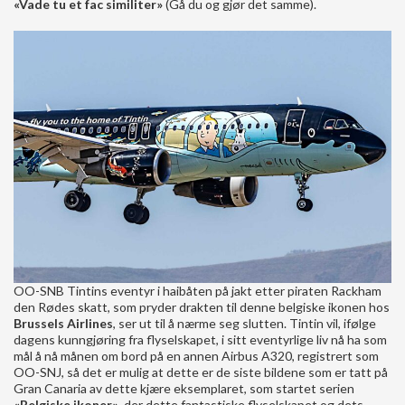
«Vade tu et fac similiter»
(Gå du og gjør det samme).
OO-SNB Tintins eventyr i haibåten på jakt etter piraten Rackham
den Rødes skatt, som pryder drakten til denne belgiske ikonen hos
Brussels Airlines
, ser ut til å nærme seg slutten. Tintin vil, ifølge
dagens kunngjøring fra flyselskapet, i sitt eventyrlige liv nå ha som
mål å nå månen om bord på en annen Airbus A320, registrert som
OO-SNJ, så det er mulig at dette er de siste bildene som er tatt på
Gran Canaria av dette kjære eksemplaret, som startet serien
«Belgiske ikoner»
, der dette fantastiske flyselskapet og dets