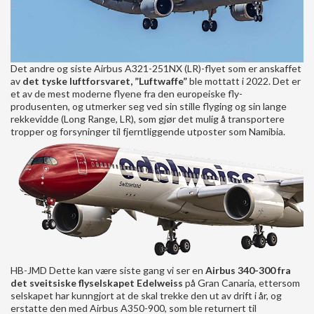
Det andre og siste Airbus A321-251NX (LR)-flyet som er anskaffet
av
det tyske luftforsvaret, ”Luftwaffe”
ble mottatt i 2022. Det er
et av de mest moderne flyene fra den europeiske fly-
produsenten, og utmerker seg ved sin stille flyging og sin lange
rekkevidde (Long Range, LR), som gjør det mulig å transportere
tropper og forsyninger til fjerntliggende utposter som Namibia.
HB-JMD Dette kan være siste gang vi ser en
Airbus 340-300 fra
det sveitsiske flyselskapet Edelweiss
på Gran Canaria, ettersom
selskapet har kunngjort at de skal trekke den ut av drift i år, og
erstatte den med Airbus A350-900, som ble returnert til