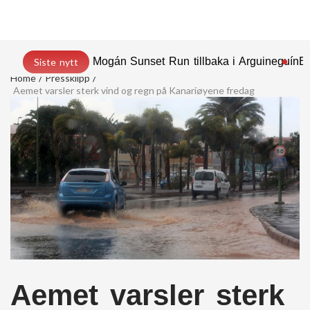
Mogán Sunset Run tillbaka i Arguineguín
En
Siste nytt
Home
Pressklipp
Aemet varsler sterk vind og regn på Kanariøyene fredag
Aemet varsler sterk