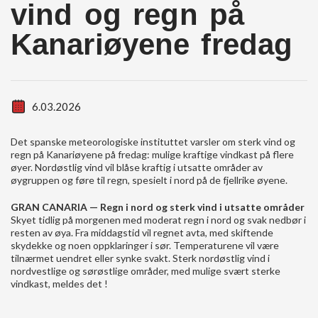
vind og regn på
Kanariøyene fredag
6.03.2026
Det spanske meteorologiske instituttet varsler om sterk vind og
regn på Kanariøyene på fredag: mulige kraftige vindkast på flere
øyer. Nordøstlig vind vil blåse kraftig i utsatte områder av
øygruppen og føre til regn, spesielt i nord på de fjellrike øyene.
GRAN CANARIA — Regn i nord og sterk vind i utsatte områder
Skyet tidlig på morgenen med moderat regn i nord og svak nedbør i
resten av øya. Fra middagstid vil regnet avta, med skiftende
skydekke og noen oppklaringer i sør. Temperaturene vil være
tilnærmet uendret eller synke svakt. Sterk nordøstlig vind i
nordvestlige og sørøstlige områder, med mulige svært sterke
vindkast, meldes det !