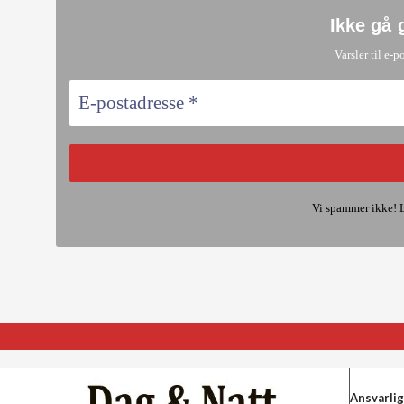
Ikke gå 
Varsler til e-p
Vi spammer ikke! 
Ansvarlig