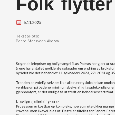
Folk flytter
6.11.2025
Tekst&Foto:
Bente Storsveen Åkervall
Stigende leiepriser og boligmangel i Las Palmas har gjort at sta
årene har antallet godkjente søknader om endring av bruksfo
byrådet ble det behandlet 11 søknader i 2023, 27 i 2024 og 35
Trenden er tydelig, selv om ikke alle næringslokaler kan omdan
ventilasjon på badene, minimumsbelysning, fasadekondisjoneri
gjennomført, er det mulig å få utstedt en beboelsescertifikat.
Ulovlige kjellerleiligheter
Prosessen er kostbar og kompleks, noe som utelukker mange me
kravene, men likevel leies ut. Dette er tilfellet for Sandra Pére