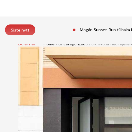
Mogán Sunset Run tillbaka 
Siste nytt
Du er her:
Home
Uncategorized
Folk flytter ned i kjelle