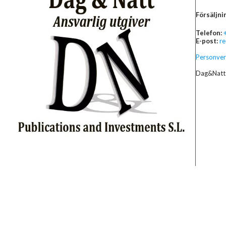
Försäljni
Telefon:
E-post:
r
Personver
Dag&Natt 