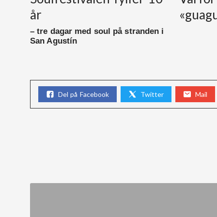
år
«guag
– tre dagar med soul på stranden i
San Agustín
Del på Facebook
Twitter
Mail