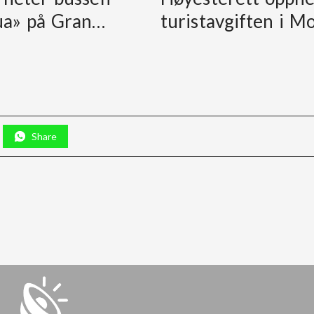
ua» på Gran…
turistavgiften i M
Share