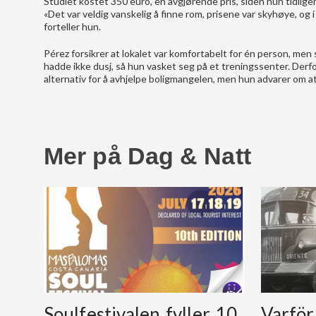
Studiet kostet 350 euro, en avgjørende pris, siden hun tidliger
«Det var veldig vanskelig å finne rom, prisene var skyhøye, og i
forteller hun.
Pérez forsikrer at lokalet var komfortabelt for én person, men
hadde ikke dusj, så hun vasket seg på et treningssenter. Derfo
alternativ for å avhjelpe boligmangelen, men hun advarer om a
Mer på Dag & Natt
Soulfestivalen fyller 10
Varför