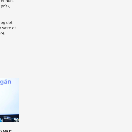
rer hun.
pris»,
 og det
n være et
re.
ever