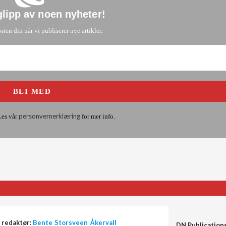
glipp av noen nyheter
!
.
osten din når vi publiserer nye artikler
personvernerklæring
Les vår
for mer info.
 redaktør:
Bente Storsveen Åkervall
DN Publication