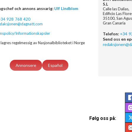
S.L
ngschef och annons ansvarig:
Ulf Lindblom
Calle las Dalias,
Edificio Las Flor
35100, San Agus
+34 928 768 420
Gran Canaria
edaksjonen@dagnatt.com
nspolicy/Informationskapsler
Telefon:
+34 9
Send oss en ep
lagres regelmessig av Nasjonalbiblioteket i Norge
redaksjonen@d
Annonsere
Español
Følg oss på: