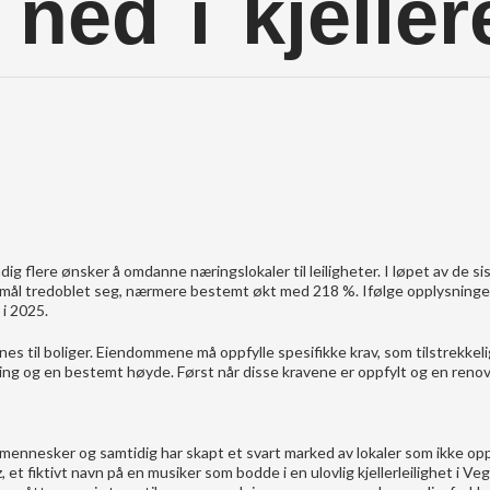
 ned i kjelle
dig flere ønsker å omdanne næringslokaler til leiligheter. I løpet av de si
rmål tredoblet seg, nærmere bestemt økt med 218 %. Ifølge opplysninger
 i 2025.
nes til boliger. Eiendommene må oppfylle spesifikke krav, som tilstrekkeli
ng og en bestemt høyde. Først når disse kravene er oppfylt og en renov
nnesker og samtidig har skapt et svart marked av lokaler som ikke opp
z, et fiktivt navn på en musiker som bodde i en ulovlig kjellerleilighet i Ve