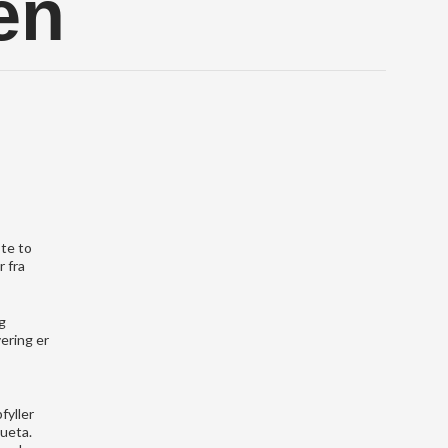
ren
ste to
 fra
g
ering er
fyller
gueta.