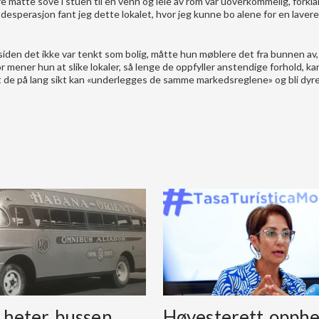
e måtte sove i stuen til en venn og leie av rom var uoverkommelig, forkla
 desperasjon fant jeg dette lokalet, hvor jeg kunne bo alene for en lavere 
 siden det ikke var tenkt som bolig, måtte hun møblere det fra bunnen av,
r mener hun at slike lokaler, så lenge de oppfyller anstendige forhold, ka
t de på lang sikt kan «underlegges de samme markedsreglene» og bli dyre
 heter bussen
Høyesterett opph