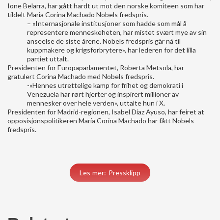
Ione Belarra, har gått hardt ut mot den norske komiteen som har
tildelt Maria Corina Machado Nobels fredspris.
– «Internasjonale institusjoner som hadde som mål å
representere menneskeheten, har mistet svært mye av sin
anseelse de siste årene. Nobels fredspris går nå til
kuppmakere og krigsforbrytere», har lederen for det lilla
partiet uttalt.
Presidenten for Europaparlamentet, Roberta Metsola, har
gratulert Corina Machado med Nobels fredspris.
-«Hennes utrettelige kamp for frihet og demokrati i
Venezuela har rørt hjerter og inspirert millioner av
mennesker over hele verden», uttalte hun i X.
Presidenten for Madrid-regionen, Isabel Díaz Ayuso, har feiret at
opposisjonspolitikeren María Corina Machado har fått Nobels
fredspris.
Les mer: Pressklipp