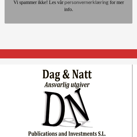
personvernerklæring
Vi spammer ikke! Les vår
for mer
info.