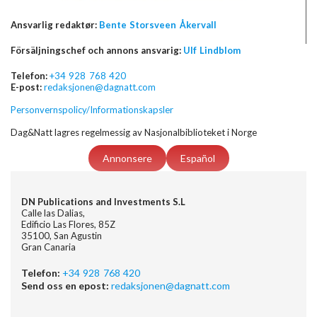
Ansvarlig redaktør:
Bente Storsveen Åkervall
Försäljningschef och annons ansvarig:
Ulf Lindblom
Telefon:
+34 928 768 420
E-post:
redaksjonen@dagnatt.com
Personvernspolicy/Informationskapsler
Dag&Natt lagres regelmessig av Nasjonalbiblioteket i Norge
Annonsere
Español
DN Publications and Investments S.L
Calle las Dalias,
Edificio Las Flores, 85Z
35100, San Agustin
Gran Canaria
Telefon:
+34 928 768 420
Send oss en epost:
redaksjonen@dagnatt.com