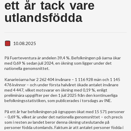
ett år tack vare
utlandsfödda
10.08.2025
På Fuerteventura är andelen 39,4 %. Befolkningen på öarna ökar
med 0,69 % sedan juli 2024, en ökning som ligger under det
nationella genomsnittet.
Kanarieöarna har 2 262 404 invånare – 1 116 928 män och 1 145
476 kvinnor – och under första halvåret ökade antalet invånare
med 4 447, vilket motsvarar en ökning med 0,19 %, enligt
preliminära uppgifter per den 1 juli 2025 från den kontinuerliga
befolkningsstatistiken, som publicerades i torsdags av INE.
På ett år har befolkningen på ögruppen ökat med 15 571 personer
– 0,69 %, vilket är under det nationella genomsnittet – och precis
som i resten av landet beror denna ökning uteslutande på
personer födda utomlands. Faktum är att antalet personer födda i