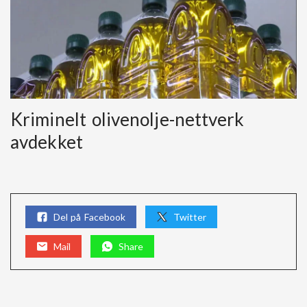
Kriminelt olivenolje-nettverk
avdekket
Del på Facebook
Twitter
Mail
Share