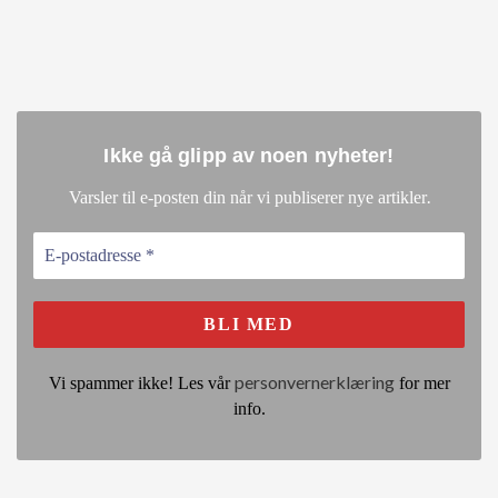
Ikke gå glipp av noen nyheter
!
.
Varsler til e-posten din når vi publiserer nye artikler
personvernerklæring
Vi spammer ikke! Les vår
for mer
info.