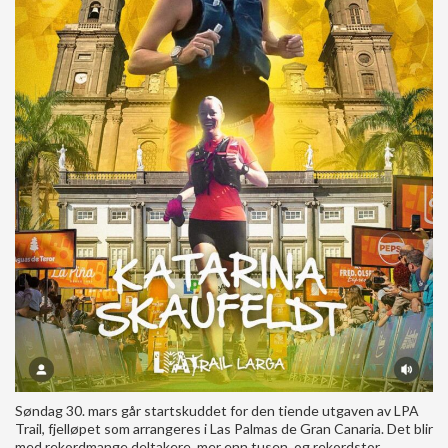
Søndag 30. mars går startskuddet for den tiende utgaven av LPA
Trail, fjelløpet som arrangeres i Las Palmas de Gran Canaria. Det blir
med rekordmange deltakere, mer enn tusen, og rekordstor