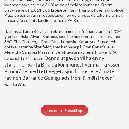
kvinnedeltakelse, med 34 % av de påmeldte kvinnene. De tre
distansene på 19, 11 og 5 kilometer har målgang på den symbolske
Plaza de Santa Ana i hovedstaden, og de yngste deltakerne vil nok
en gang få en unik familiedag med LPA Kids.
Italienske Laura Burzi, som ble nummer to på langdistansen i 2024,
grankanariske Álvaro Santana, som ble nummer tre i det krevende
360º The Challenge Gran Canaria, polske Katarzyna Slusarczyk,
norske Katarina Skaufeldt, som har base på Gran Canaria, eller
Alejandra Sánchez Massa, er de viktigste navnene å følge i LPA
Denne utgaven vil ha en ny
Larga på 19 kilometer.
startlinje i Santa Brígida kommune, hvor man krysser
et område med tett vegetasjon for senere å møte
ravinen Barranco Guiniguada frem til målstreken i
Santa Ana.
Les mer: Pressklipp