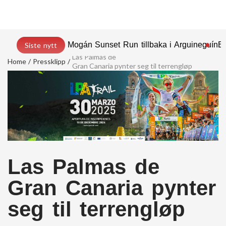
Mogán Sunset Run tillbaka i Arguineguín
En
Siste nytt
Las Palmas de
Home
Pressklipp
Gran Canaria pynter seg til terrengløp
Las Palmas de
Gran Canaria pynter
seg til terrengløp