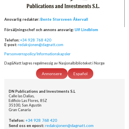
Ansvarlig redaktør:
Bente Storsveen Åkervall
Försäljningschef och annons ansvarig:
Ulf Lindblom
Telefon:
+34 928 768 420
E-post:
redaksjonen@dagnatt.com
Personvernspolicy/Informationskapsler
Dag&Natt lagres regelmessig av Nasjonalbiblioteket i Norge
Annonsere
Español
DN Publications and Investments S.L
Calle las Dalias,
Edificio Las Flores, 85Z
35100, San Agustin
Gran Canaria
Telefon:
+34 928 768 420
Send oss en epost:
redaksjonen@dagnatt.com