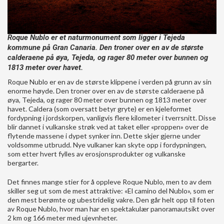
Roque Nublo er et naturmonument som ligger i Tejeda
kommune på Gran Canaria. Den troner over en av de største
calderaene på øya, Tejeda, og rager 80 meter over bunnen og
1813 meter over havet.
Roque Nublo er en av de største klippene i verden på grunn av sin
enorme høyde. Den troner over en av de største calderaene på
øya, Tejeda, og rager 80 meter over bunnen og 1813 meter over
havet. Caldera (som oversatt betyr gryte) er en kjeleformet
fordypning i jordskorpen, vanligvis flere kilometer i tverrsnitt. Disse
blir dannet i vulkanske strøk ved at taket eller «proppen» over de
flytende massene i dypet synker inn. Dette skjer gjerne under
voldsomme utbrudd. Nye vulkaner kan skyte opp i fordypningen,
som etter hvert fylles av erosjonsprodukter og vulkanske
bergarter.
Det finnes mange stier for å oppleve Roque Nublo, men to av dem
skiller seg ut som de mest attraktive: «El camino del Nublo», som er
den mest berømte og ubestridelig vakre. Den går helt opp til foten
av Roque Nublo, hvor man har en spektakulær panoramautsikt over
2 km og 166 meter med ujevnheter.