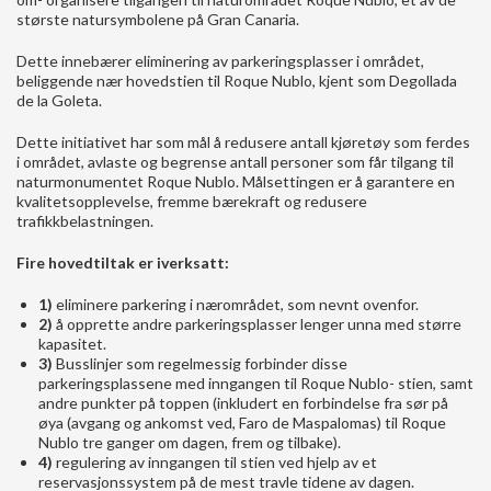
største natursymbolene på Gran Canaria.
Dette innebærer eliminering av parkeringsplasser i området,
beliggende nær hovedstien til Roque Nublo, kjent som Degollada
de la Goleta.
Dette initiativet har som mål å redusere antall kjøretøy som ferdes
i området, avlaste og begrense antall personer som får tilgang til
naturmonumentet Roque Nublo. Målsettingen er å garantere en
kvalitetsopplevelse, fremme bærekraft og redusere
trafikkbelastningen.
Fire hovedtiltak er iverksatt:
1)
eliminere parkering i nærområdet, som nevnt ovenfor.
2)
å opprette andre parkeringsplasser lenger unna med større
kapasitet.
3)
Busslinjer som regelmessig forbinder disse
parkeringsplassene med inngangen til Roque Nublo- stien, samt
andre punkter på toppen (inkludert en forbindelse fra sør på
øya (avgang og ankomst ved, Faro de Maspalomas) til Roque
Nublo tre ganger om dagen, frem og tilbake).
4)
regulering av inngangen til stien ved hjelp av et
reservasjonssystem på de mest travle tidene av dagen.