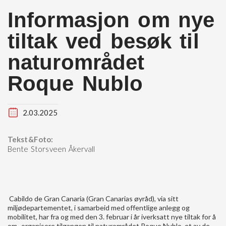
Informasjon om nye
tiltak ved besøk til
naturområdet
Roque Nublo
2.03.2025
Tekst&Foto:
Bente Storsveen Åkervall
Cabildo de Gran Canaria (Gran Canarias øyråd), via sitt
miljødepartementet, i samarbeid med offentlige anlegg og
mobilitet, har fra og med den 3. februar i år iverksatt nye tiltak for å
om- organisere tilgangen til naturområdet Roque Nublo, et av de