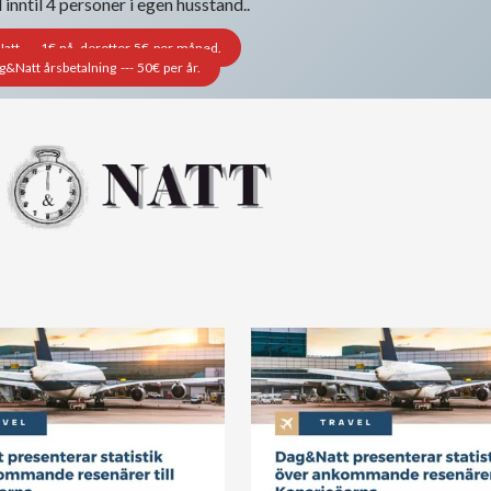
nntil 4 personer i egen husstand..
t --- 1€ nå, deretter 5€ per måned.
Natt årsbetalning --- 50€ per år.