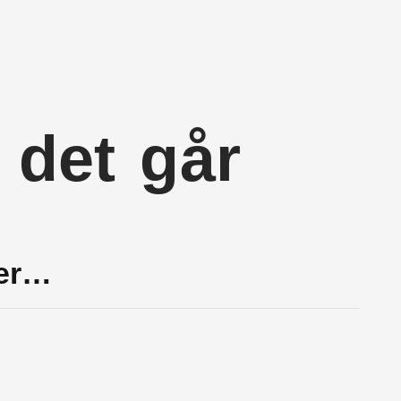
r det går
ter…