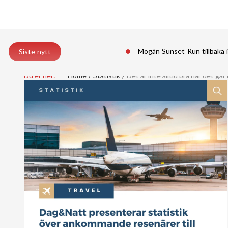
Mogán Sunset Run tillbaka 
Siste nytt
Du er her:
Home
Statistik
Det är inte alltid bra när det går