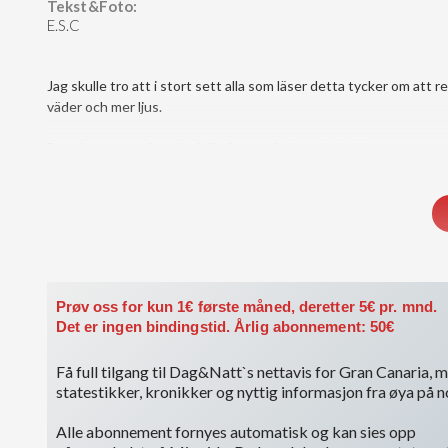
Tekst&Foto:
E.S.C
Jag skulle tro att i stort sett alla som läser detta tycker om att 
väder och mer ljus.
Du må være medlem for å få tilgang til dette innholdet.
Vis medlemsnivåer
Logg inn her
Prøv oss for kun 1€ første måned, deretter 5€ pr. mnd.
Det er ingen bindingstid. Årlig abonnement: 50€
Få full tilgang til Dag&Natt`s nettavis for Gran Canaria, me
statestikker, kronikker og nyttig informasjon fra øya på 
Alle abonnement fornyes automatisk og kan sies opp