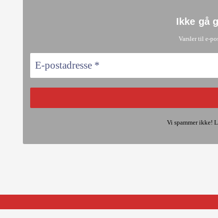
Ikke gå 
Varsler til e-po
Vi spammer ikke! L