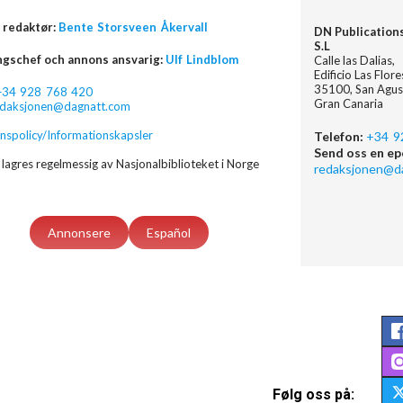
 redaktør:
Bente Storsveen Åkervall
DN Publication
S.L
ngschef och annons ansvarig:
Ulf Lindblom
Calle las Dalias,
Edificio Las Flor
35100, San Agus
+34 928 768 420
Gran Canaria
edaksjonen@dagnatt.com
nspolicy/Informationskapsler
Telefon:
+34 9
Send oss en ep
lagres regelmessig av Nasjonalbiblioteket i Norge
redaksjonen@d
Annonsere
Español
Følg oss på: