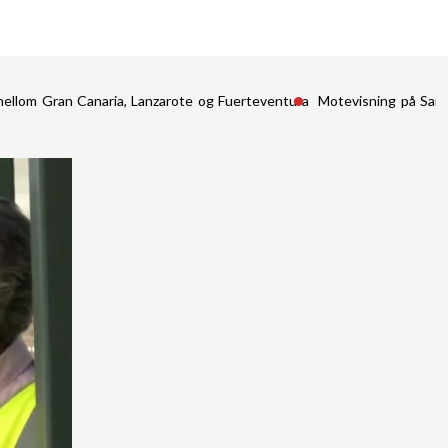
mellom Gran Canaria, Lanzarote og Fuerteventura
Motevisning på San