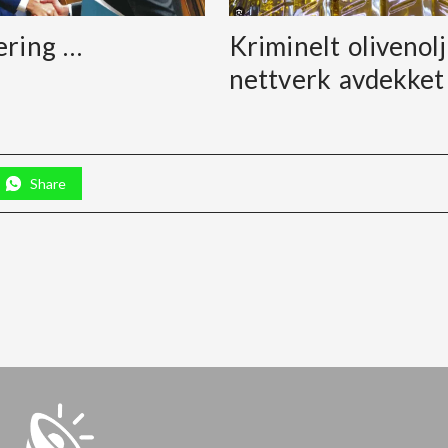
ering …
Kriminelt olivenolj
nettverk avdekket
Share