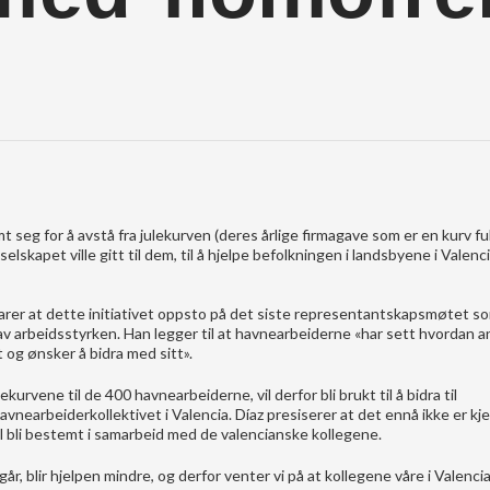
 seg for å avstå fra julekurven (deres årlige firmagave som er en kurv ful
lskapet ville gitt til dem, til å hjelpe befolkningen i landsbyene i Valenc
larer at dette initiativet oppsto på det siste representantskapsmøtet s
 av arbeidsstyrken. Han legger til at havnearbeiderne «har sett hvordan 
 og ønsker å bidra med sitt».
vene til de 400 havnearbeiderne, vil derfor bli brukt til å bidra til
earbeiderkollektivet i Valencia. Díaz presiserer at det ennå ikke er kj
il bli bestemt i samarbeid med de valencianske kollegene.
r, blir hjelpen mindre, og derfor venter vi på at kollegene våre i Valenci