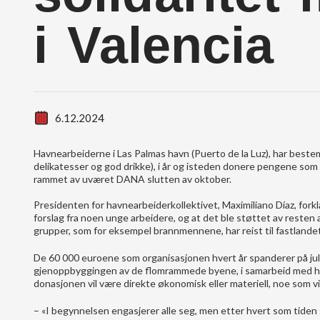
i Valencia
6.12.2024
Havnearbeiderne i Las Palmas havn (Puerto de la Luz), har bestemt
delikatesser og god drikke), i år og isteden donere pengene som se
rammet av uværet DANA slutten av oktober.
Presidenten for havnearbeiderkollektivet, Maximiliano Díaz, fork
forslag fra noen unge arbeidere, og at det ble støttet av resten
grupper, som for eksempel brannmennene, har reist til fastlandet
De 60 000 euroene som organisasjonen hvert år spanderer på julekur
gjenoppbyggingen av de flomrammede byene, i samarbeid med havn
donasjonen vil være direkte økonomisk eller materiell, noe som v
– «I begynnelsen engasjerer alle seg, men etter hvert som tiden gå