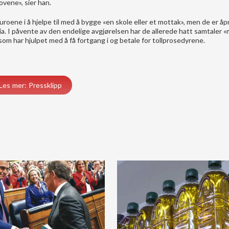
ovene», sier han.
roene i å hjelpe til med å bygge «en skole eller et mottak», men de er åp
cia. I påvente av den endelige avgjørelsen har de allerede hatt samtaler 
 som har hjulpet med å få fortgang i og betale for tollprosedyrene.
Les mer: Pressklipp