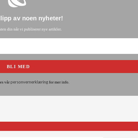
glipp av noen nyheter
!
.
sten din når vi publiserer nye artikler
personvernerklæring
es vår
for mer info.