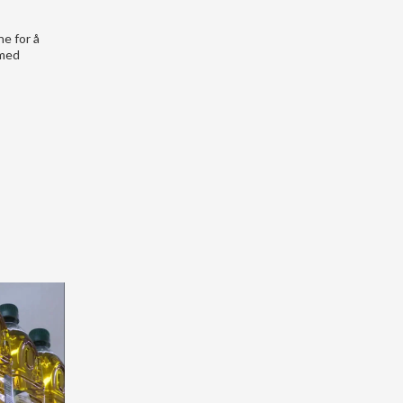
ne for å
«med