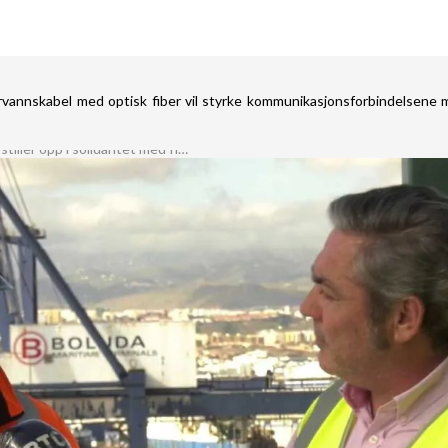
rvannskabel med optisk fiber vil styrke kommunikasjonsforbindelsene 
Havnearbeiderne i Las Palmas stiller opp i solidaritet med flomofrene i Valencia