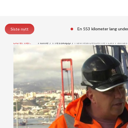
En 553 kilometer lang unde
Siste nytt
Du er her:
Home
Pressklipp