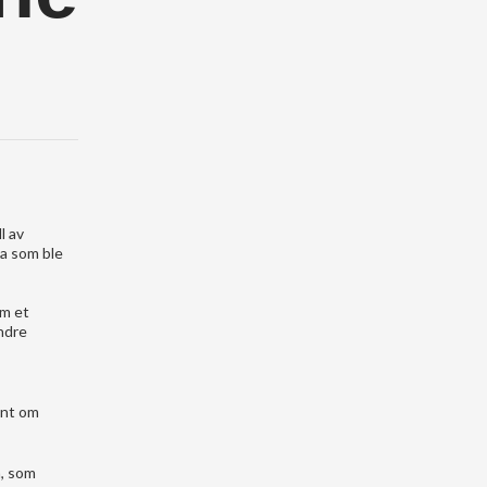
l av
ia som ble
om et
andre
ent om
a, som