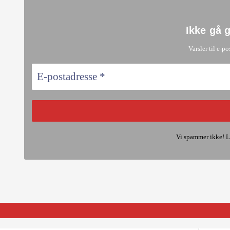
Ikke gå 
Varsler til e-po
Vi spammer ikke! L