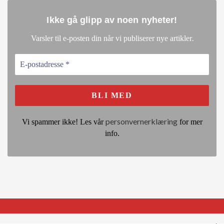
Ikke gå glipp av noen nyheter
!
.
Varsler til e-posten din når vi publiserer nye artikler
personvernerklæring
Vi spammer ikke! Les vår
for mer
info.