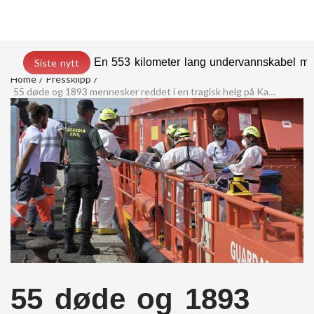
En 553 kilometer lang undervannskabel med
Siste nytt
Home
Pressklipp
55 døde og 1893 mennesker reddet i en tragisk helg på Kanariøyene
55 døde og 1893