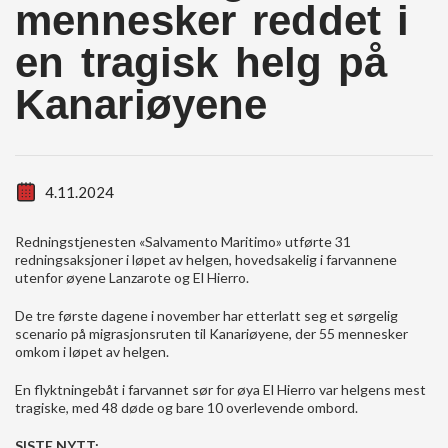
mennesker reddet i
en tragisk helg på
Kanariøyene
4.11.2024
Redningstjenesten «Salvamento Maritimo» utførte 31
redningsaksjoner i løpet av helgen, hovedsakelig i farvannene
utenfor øyene Lanzarote og El Hierro.
De tre første dagene i november har etterlatt seg et sørgelig
scenario på migrasjonsruten til Kanariøyene, der 55 mennesker
omkom i løpet av helgen.
En flyktningebåt i farvannet sør for øya El Hierro var helgens mest
tragiske, med 48 døde og bare 10 overlevende ombord.
SISTE NYTT: