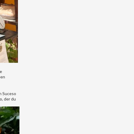
te
 en
en Suceso
o, der du