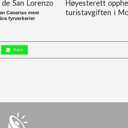
 de San Lorenzo
Høyesterett opph
turistavgiften i M
ran Canarias mest
ära fyrverkerier
Share