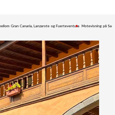
mellom Gran Canaria, Lanzarote og Fuerteventura
Motevisning på San