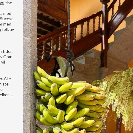
yggelse
de, med
n Suceso
er med
 folk av
titler.
av Gran
vil
r. Alle
miste
Her
jelker …