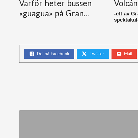
Varför heter bussen
Volcán
«guagua» på Gran…
-ett av G
spektakul
Del på Facebook
Twitter
Mail