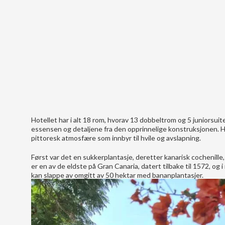
Hotellet har i alt 18 rom, hvorav 13 dobbeltrom og 5 juniorsu
essensen og detaljene fra den opprinnelige konstruksjonen. He
pittoresk atmosfære som innbyr til hvile og avslapning.
Først var det en sukkerplantasje, deretter kanarisk cochenill
er en av de eldste på Gran Canaria, datert tilbake til 1572, og
kan slappe av omgitt av 50 hektar med bananplantasjer.