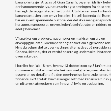
bananplantasje i Arucas på Gran Canaria, og er en idyllisk beb
der harmonerende lys, naturstein og stemningen fra de store
herregårdene gjør stedet helt unikt. Utsikten er svært slåen
bananplantasjen som omgir hotellet. Hotel Hacienda del Bue
har en svært spennende historie, der det ikke mangler episod
hertuger, marquesser, grever, koloniadministratører, riddere og
adelig herkomst.
Vi snakker om erobrere, guvernører og markiser, om arv og
arveoppgjør, om sukkerimperier og ønsket om å gjenvinne adels
Hvis du velger dette over-nattings alternativet på nordsiden 
Canaria, ikke nøl, det er verdtå spørre og undersøke: historien 
overraske deg.
Hotellet har i alt 18 rom, hvorav 13 dobbeltrom og 5 juniorsuite
rommene er utstyrt med alle bekvem-meligheter, men uten å 
essensen og detaljene fra den opprinnelige konstruksjonen. 
finner du skrå tretak, himmelsenger, loft med kanariske furub-
en pittoresk atmosfære som innbyr til hvile og avslapning.