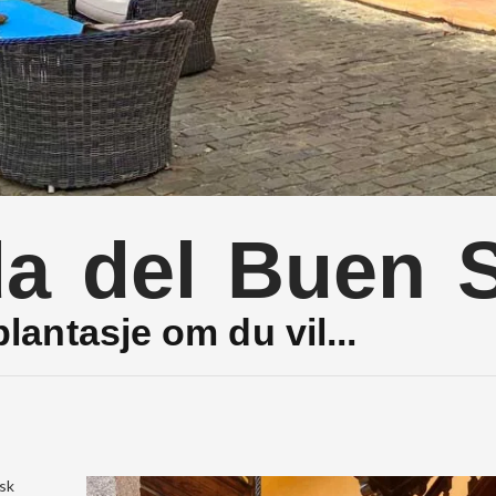
da del Buen 
antasje om du vil...
isk