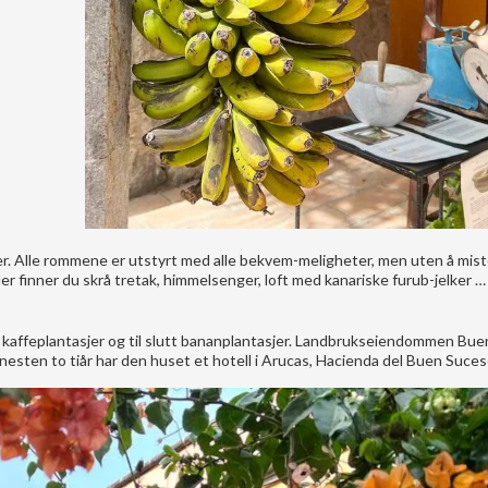
iter. Alle rommene er utstyrt med alle bekvem-meligheter, men uten å mis
r finner du skrå tretak, himmelsenger, loft med kanariske furub-jelker …
e, kaffeplantasjer og til slutt bananplantasjer. Landbrukseiendommen Bu
 i nesten to tiår har den huset et hotell i Arucas, Hacienda del Buen Suces