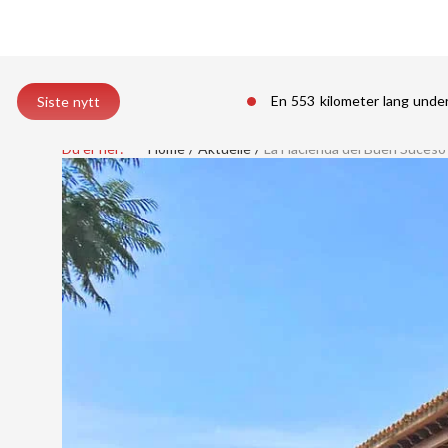
En 553 kilometer lang unde
Siste nytt
Du er her:
Home
Aktuelle
La Hacienda del Buen Suceso