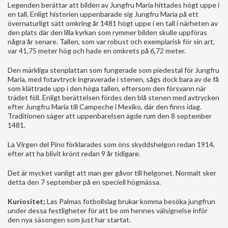
Legenden berättar att bilden av Jungfru Maria hittades högt uppe i
en tall. Enligt historien uppenbarade sig Jungfru Maria på ett
övernaturligt sätt omkring år 1481 högt uppe i en tall i närheten av
den plats där den lilla kyrkan som rymmer bilden skulle uppföras
några år senare. Tallen, som var robust och exemplarisk för sin art,
var 41,75 meter hög och hade en omkrets på 6,72 meter.
Den märkliga stenplattan som fungerade som piedestal för Jungfru
Maria, med fotavtryck ingraverade i stenen, sågs dock bara av de få
som klättrade upp i den höga tallen, eftersom den försvann när
trädet föll. Enligt berättelsen fördes den blå stenen med avtrycken
efter Jungfru Maria till Campeche i Mexiko, där den finns idag.
Traditionen säger att uppenbarelsen ägde rum den 8 september
1481.
La Virgen del Pino förklarades som öns skyddshelgon redan 1914,
efter att ha blivit krönt redan 9 år tidigare.
Det är mycket vanligt att man ger gåvor till helgonet. Normalt sker
detta den 7 september på en speciell högmässa.
Kuriositet;
Las Palmas fotbollslag brukar komma besöka jungfrun
under dessa festligheter för att be om hennes välsignelse inför
den nya säsongen som just har startat.