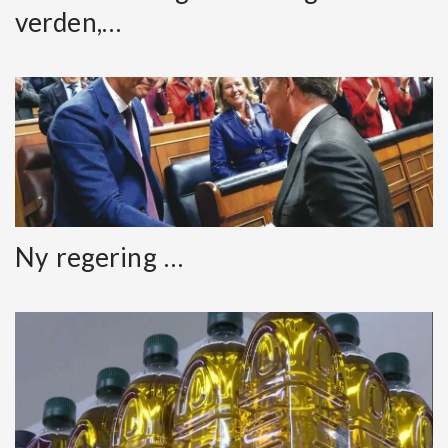
verden,…
Ny regering …