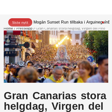
Mogán Sunset Run tillbaka i Arguineguín
En
Siste nytt
Home
Pressklipp
Gran Canarias stora helgdag, Virgen del Pino
Gran Canarias stora
helgdag, Virgen del