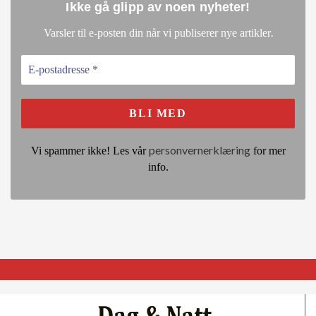
Ikke gå glipp av noen nyheter
!
.
Varsler til e-posten din når vi publiserer nye artikler
personvernerklæring
Vi spammer ikke! Les vår
for mer
info.