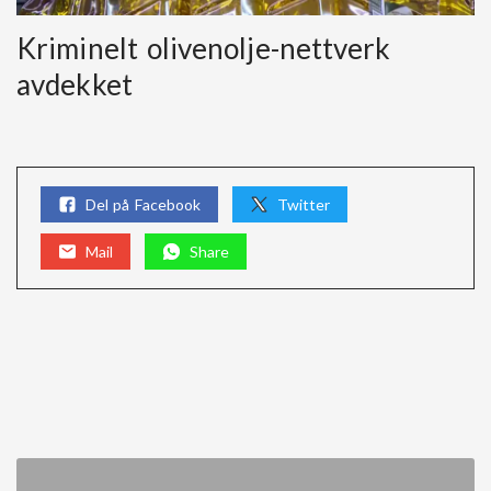
Kriminelt olivenolje-nettverk
avdekket
Del på Facebook
Twitter
Mail
Share