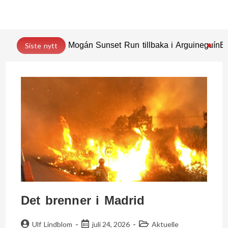
Mogán Sunset Run tillbaka i Arguineguín
En
Siste nytt
Det brenner i Madrid
Ulf Lindblom
juli 24, 2026
Aktuelle