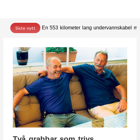
En 553 kilometer lang undervannskabel med
Siste nytt
Två grabbar som trivs…