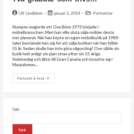
Ulf Lindblom
januar 2, 2014
Portretter
Slumpen avgjorde att Ove Blom 1973 började i
möbelbranschen. Men han ville sluta sälja möbler desto
mer planerat. När han köpte en egen möbelbutik på 1980-
talet bestämde han sig för att sälja butiken när han fyllde
55 år. Sedan skulle han inte göra någonting! Ove sålde sin
butik helt enligt sin plan strax efter sin 55-åriga
födelsedag och åkte till Gran Canaria och bosatte sig i
Maspalomas...
Fortsett å lese
Søk
Søk