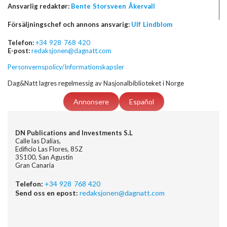
Ansvarlig redaktør:
Bente Storsveen Åkervall
Försäljningschef och annons ansvarig:
Ulf Lindblom
Telefon:
+34 928 768 420
E-post:
redaksjonen@dagnatt.com
Personvernspolicy/Informationskapsler
Dag&Natt lagres regelmessig av Nasjonalbiblioteket i Norge
Annonsere
Español
DN Publications and Investments S.L
Calle las Dalias,
Edificio Las Flores, 85Z
35100, San Agustin
Gran Canaria
Telefon:
+34 928 768 420
Send oss en epost:
redaksjonen@dagnatt.com