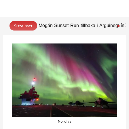
Mogán Sunset Run tillbaka i Arguineguín
En
Siste nytt
Nordlys