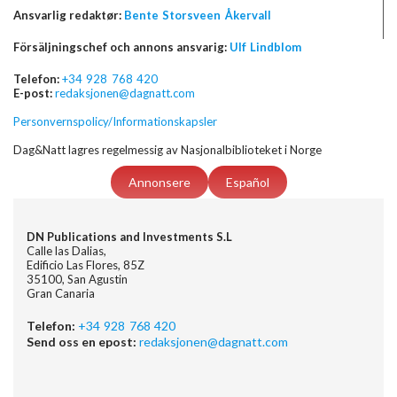
Ansvarlig redaktør:
Bente Storsveen Åkervall
Försäljningschef och annons ansvarig:
Ulf Lindblom
Telefon:
+34 928 768 420
E-post:
redaksjonen@dagnatt.com
Personvernspolicy/Informationskapsler
Dag&Natt lagres regelmessig av Nasjonalbiblioteket i Norge
Annonsere
Español
DN Publications and Investments S.L
Calle las Dalias,
Edificio Las Flores, 85Z
35100, San Agustin
Gran Canaria
Telefon:
+34 928 768 420
Send oss en epost:
redaksjonen@dagnatt.com