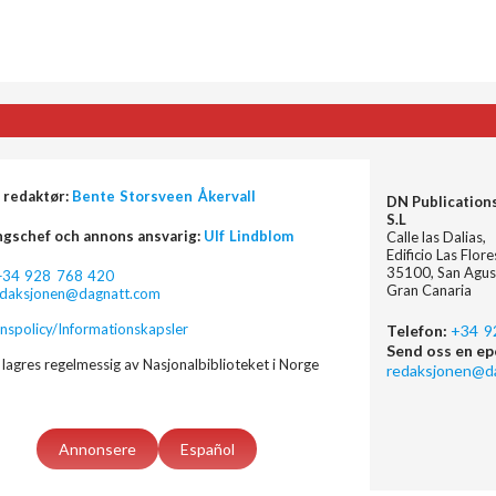
 redaktør:
Bente Storsveen Åkervall
DN Publication
S.L
ngschef och annons ansvarig:
Ulf Lindblom
Calle las Dalias,
Edificio Las Flor
35100, San Agus
+34 928 768 420
Gran Canaria
edaksjonen@dagnatt.com
nspolicy/Informationskapsler
Telefon:
+34 9
Send oss en ep
lagres regelmessig av Nasjonalbiblioteket i Norge
redaksjonen@d
Annonsere
Español