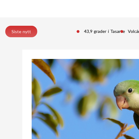
43,9 grader i Tasarte
Volcá
Siste nytt