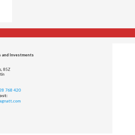
s and Investments
es, 85Z
tin
28 768 420
ost:
agnatt.com