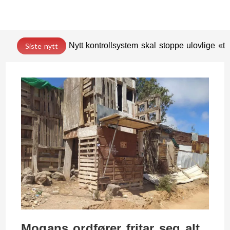
Nytt kontrollsystem skal stoppe ulovlige «t
Siste nytt
Mogans ordfører fritar seg alt