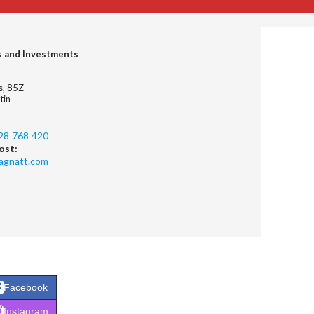
s and Investments
es, 85Z
tin
28 768 420
ost:
agnatt.com
Facebook
Instagram