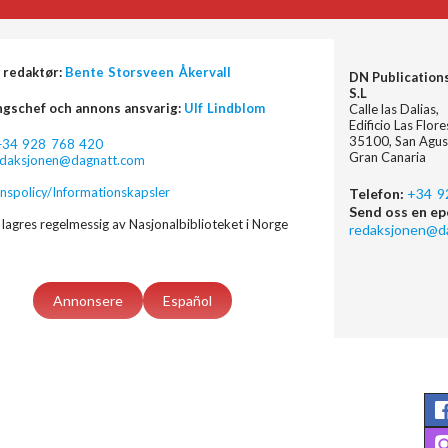
 redaktør:
Bente Storsveen Åkervall
DN Publication
S.L
ngschef och annons ansvarig:
Ulf Lindblom
Calle las Dalias,
Edificio Las Flor
35100, San Agus
+34 928 768 420
Gran Canaria
edaksjonen@dagnatt.com
nspolicy/Informationskapsler
Telefon:
+34 9
Send oss en ep
lagres regelmessig av Nasjonalbiblioteket i Norge
redaksjonen@d
Annonsere
Español