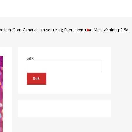
mellom Gran Canaria, Lanzarote og Fuerteventura
Motevisning på San
Søk
Søk