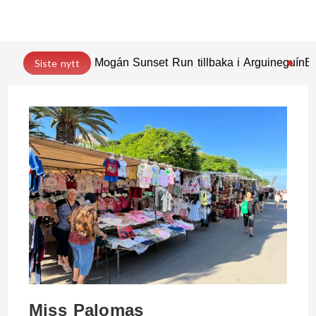
Mogán Sunset Run tillbaka i Arguineguín
En
Siste nytt
Miss Palomas